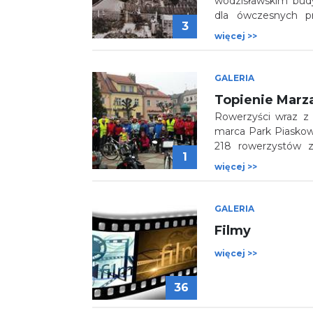
wodzisławskim bud
dla ówczesnych pr
3
Kopalnia „Marcel”
więcej >>
nazywać po prostu 
jak i wykonanie p
Początki Kolonii to
GALERIA
etapy „starą” i „nową
Topienie Marz
Rowerzyści wraz z d
marca Park Piaskown
218 rowerzystów z
1
turystyki kolarskiej
więcej >>
GALERIA
Filmy
więcej >>
36