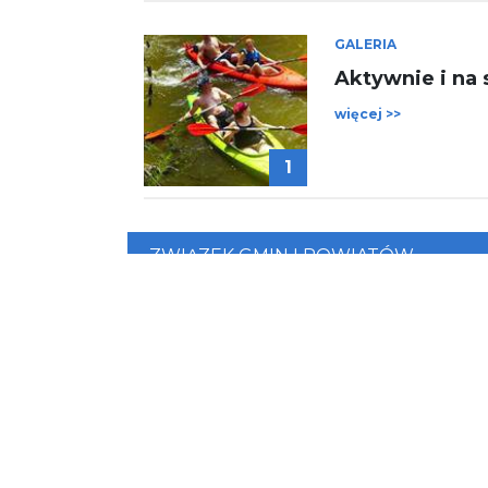
GALERIA
Aktywnie i na
więcej >>
1
ZWIĄZEK GMIN I POWIATÓW
SUBREGIONU ZACHODNIEGO
WOJEWÓDZTWA ŚLĄSKIEGO Z
SIEDZIBĄ W RYBNIKU
ul. Rudzka 13 C
44-200 Rybnik
tel.
32 42 22 446
turystyka@subregion.pl