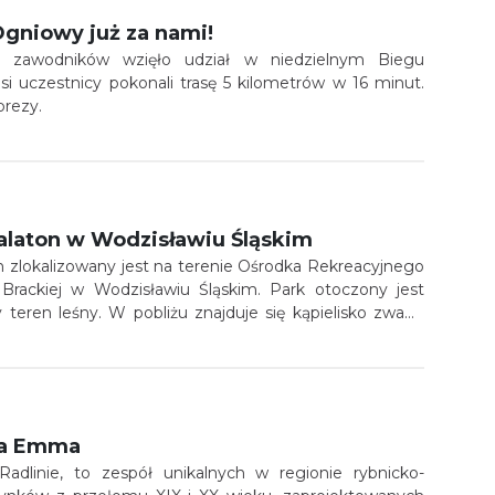
 Ogniowy już za nami!
a zawodników wzięło udział w niedzielnym Biegu
i uczestnicy pokonali trasę 5 kilometrów w 16 minut.
prezy.
alaton w Wodzisławiu Śląskim
 zlokalizowany jest na terenie Ośrodka Rekreacyjnego
y Brackiej w Wodzisławiu Śląskim. Park otoczony jest
teren leśny. W pobliżu znajduje się kąpielisko zwane
iwością wypożyczenia sprzętu wodnego) oraz liczne
, spacerowe i dydaktyczne. W Parku Linowym są
rasy, o łącznej długości ponad 700 metrów.
nia Emma
dlinie, to zespół unikalnych w regionie rybnicko-