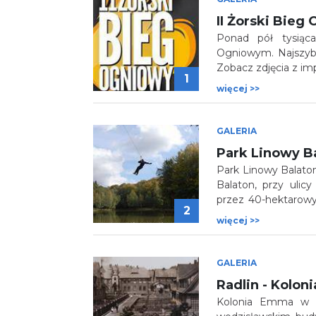
II Żorski Bieg
Ponad pół tysiąc
Ogniowym. Najszybs
Zobacz zdjęcia z im
1
więcej >>
GALERIA
Park Linowy B
Park Linowy Balaton
Balaton, przy ulic
przez 40-hektarowy 
2
Balatonem (z możl
więcej >>
ścieżki rowerowe
do przejścia dwie t
GALERIA
Radlin - Kolo
Kolonia Emma w Ra