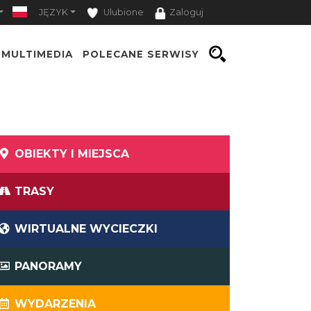
JĘZYK
Ulubione
Zaloguj
MULTIMEDIA
POLECANE SERWISY
OBIEKTY I MIEJSCA
TRASY
WIRTUALNE WYCIECZKI
PANORAMY
WYDARZENIA