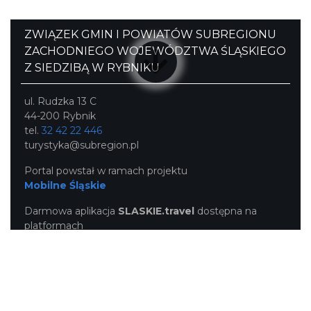
ZWIĄZEK GMIN I POWIATÓW SUBREGIONU
ZACHODNIEGO WOJEWÓDZTWA ŚLĄSKIEGO
Z SIEDZIBĄ W RYBNIKU
ul. Rudzka 13 C
44-200 Rybnik
tel.
32 42 22 446
turystyka@subregion.pl
Portal powstał w ramach projektu
Mobilne Śląskie
Darmowa aplikacja
SLASKIE.travel
dostępna na
platformach
KONTAKT
|
PUNKTY IT
|
POLITYKA