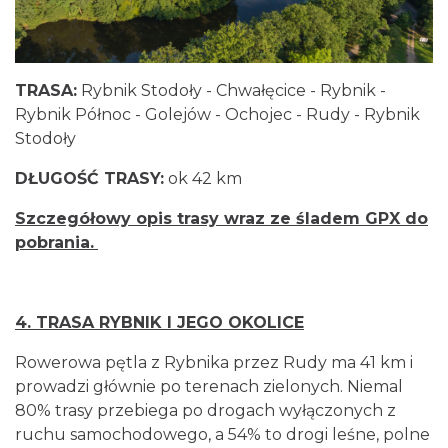
TRASA:
Rybnik Stodoły - Chwałęcice - Rybnik -
Rybnik Północ - Golejów - Ochojec - Rudy - Rybnik
Stodoły
DŁUGOŚĆ TRASY:
ok 42 km
Szczegółowy opis trasy wraz ze śladem GPX do
pobrania.
4. TRASA RYBNIK I JEGO OKOLICE
Rowerowa pętla z Rybnika przez Rudy ma 41 km i
prowadzi głównie po terenach zielonych. Niemal
80% trasy przebiega po drogach wyłączonych z
ruchu samochodowego, a 54% to drogi leśne, polne