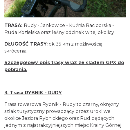
TRASA:
Rudy - Jankowice - Kuźnia Raciborska -
Ruda Kozielska oraz leśny odcinek w tej okolicy.
DŁUGOŚĆ TRASY:
ok 35 km z możliwością
skrócenia.
Szczegółowy opis trasy wraz ze śladem GPX do
pobrania.
3. Trasa RYBNIK - RUDY
Trasa rowerowa Rybnik - Rudy to czarny, okrężny
szlak turystyczny prowadzący przez urokliwe
okolice Jeziora Rybnickiego oraz Rud będących
jednym z najatrakcyjniejszych miejsc Krainy Górnej