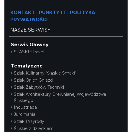
KONTAKT
|
PUNKTY IT
|
POLITYKA
PRYWATNOŚCI
NASZE SERWISY
Serwis Główny
SLASKIE.travel
Tematyczne
Szlak Kulinarny "Śląskie Smaki"
Szlak Orlich Gniazd
Szlak Zabytków Techniki
Szlak Architektury Drewnianej Województwa
Śląskiego
Industriada
Juromania
Szlak Przyrody
Śląskie z dzieckiem