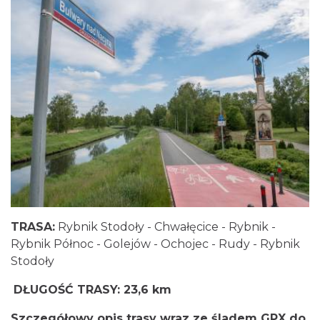
TRASA:
Rybnik Stodoły - Chwałęcice - Rybnik -
Rybnik Północ - Golejów - Ochojec - Rudy - Rybnik
Stodoły
DŁUGOŚĆ TRASY: 23,6 km
Szczegółowy opis trasy wraz ze śladem GPX do