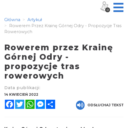
0
Główna
Artykuł
Rowerem Przez Krainę Górnej Odry - Propozycje Tras
Rowerowych
Rowerem przez Krainę
Górnej Odry -
propozycje tras
rowerowych
Data publikacji:
14 KWIECIEŃ 2022
Facebook
Twitter
WhatsApp
Messenger
Share
ODSŁUCHAJ TEKST