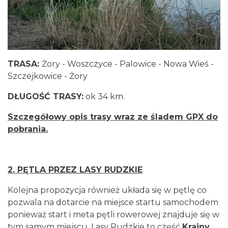
TRASA:
Żory - Woszczyce - Palowice - Nowa Wieś -
Szczejkowice - Żory
DŁUGOŚĆ TRASY:
ok 34 km.
Szczegółowy opis trasy wraz ze śladem GPX do
pobrania.
2. PĘTLA PRZEZ LASY RUDZKIE
Kolejna propozycja również układa się w pętlę co
pozwala na dotarcie na miejsce startu samochodem
ponieważ start i meta pętli rowerowej znajduje się w
tym samym miejscu. Lasy Rudzkie to część
Krainy