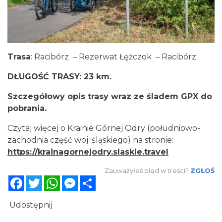
Trasa
: Racibórz – Rezerwat Łężczok – Racibórz
DŁUGOŚĆ TRASY: 23 km.
Szczegółowy opis trasy wraz ze śladem GPX do
pobrania.
Czytaj więcej o Krainie Górnej Odry (południowo-
zachodnia część woj. śląskiego) na stronie:
https://krainagornejodry.slaskie.travel
Zauważyłeś błąd w treści?
ZGŁOŚ
Facebook
Twitter
WhatsApp
Messenger
Share
Udostępnij