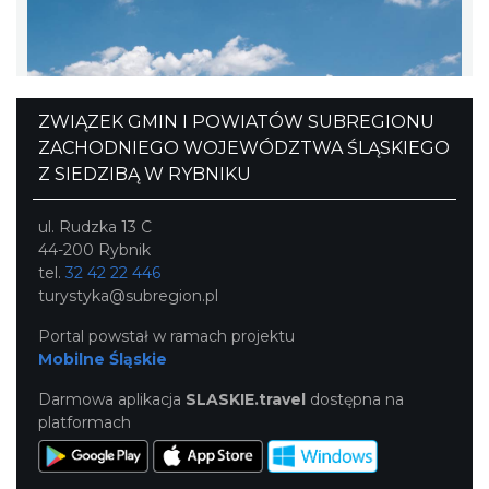
ZWIĄZEK GMIN I POWIATÓW SUBREGIONU
ZACHODNIEGO WOJEWÓDZTWA ŚLĄSKIEGO
Z SIEDZIBĄ W RYBNIKU
ul. Rudzka 13 C
44-200 Rybnik
tel.
32 42 22 446
turystyka@subregion.pl
Portal powstał w ramach projektu
Mobilne Śląskie
Darmowa aplikacja
SLASKIE.travel
dostępna na
platformach