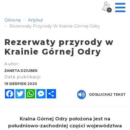
0
Główna
Artykuł
Rezerwaty Przyrody W Krainie Górnej Odry
Rezerwaty przyrody w
Krainie Górnej Odry
Autor:
ŻANETA DZIUBEK
Data publikacji:
19 SIERPIEŃ 2020
Facebook
Twitter
WhatsApp
Messenger
Share
ODSŁUCHAJ TEKST
Kraina Górnej Odry położona jest na
południowo-zachodniej części województwa