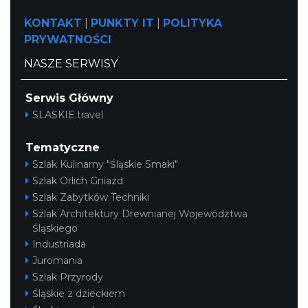
KONTAKT
|
PUNKTY IT
|
POLITYKA
PRYWATNOŚCI
NASZE SERWISY
Serwis Główny
SLASKIE.travel
Tematyczne
Szlak Kulinarny "Śląskie Smaki"
Szlak Orlich Gniazd
Szlak Zabytków Techniki
Szlak Architektury Drewnianej Województwa
Śląskiego
Industriada
Juromania
Szlak Przyrody
Śląskie z dzieckiem