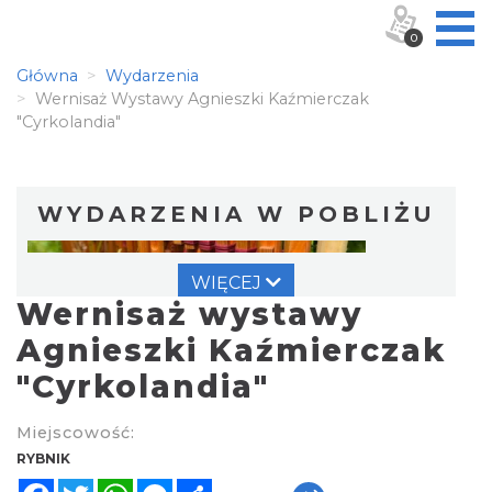
0
Główna
Wydarzenia
Wernisaż Wystawy Agnieszki Kaźmierczak
"Cyrkolandia"
WYDARZENIA W POBLIŻU
WIĘCEJ
Wernisaż wystawy
Agnieszki Kaźmierczak
"Cyrkolandia"
Warsztat gry na flecie indiańskim –
Miejscowość:
pierwsze kroki w świecie melodii
RYBNIK
Rybnik
Facebook
Twitter
WhatsApp
Messenger
Share
0.00 km
2026-09-10