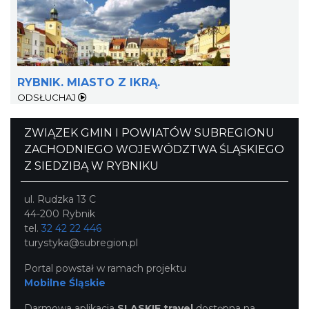
Fanny Days w Krowiarkach
RYBNIK. MIASTO Z IKRĄ.
Krowiarki
ODSŁUCHAJ
29.75 km
2026-08-09
ZWIĄZEK GMIN I POWIATÓW SUBREGIONU
ZACHODNIEGO WOJEWÓDZTWA ŚLĄSKIEGO
Z SIEDZIBĄ W RYBNIKU
ul. Rudzka 13 C
44-200 Rybnik
tel.
32 42 22 446
turystyka@subregion.pl
Portal powstał w ramach projektu
Mobilne Śląskie
Darmowa aplikacja
SLASKIE.travel
dostępna na