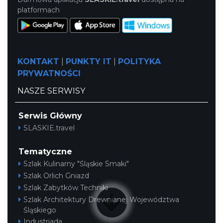
platformach
KONTAKT
|
PUNKTY IT
|
POLITYKA
PRYWATNOŚCI
NASZE SERWISY
Serwis Główny
SLASKIE.travel
Tematyczne
Szlak Kulinarny "Śląskie Smaki"
Szlak Orlich Gniazd
Szlak Zabytków Techniki
Szlak Architektury Drewnianej Województwa
Śląskiego
Industriada