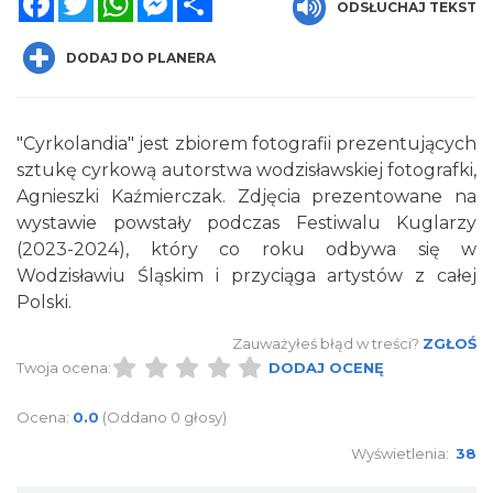
ODSŁUCHAJ TEKST
DODAJ DO PLANERA
"Cyrkolandia" jest zbiorem fotografii prezentujących
sztukę cyrkową autorstwa wodzisławskiej fotografki,
Agnieszki Kaźmierczak. Zdjęcia prezentowane na
Wakacyjne Warsztaty Malarskie "Rybnik -
wystawie powstały podczas Festiwalu Kuglarzy
miasto zieleni"
(2023-2024), który co roku odbywa się w
Rybnik
Wodzisławiu Śląskim i przyciąga artystów z całej
0.00 km
2026-08-22
Polski.
Zauważyłeś błąd w treści?
ZGŁOŚ
Twoja ocena:
DODAJ OCENĘ
Ocena:
0.0
(Oddano 0 głosy)
Wyświetlenia:
38
Coś z niczego - organizery z tektury, z