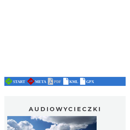
Wystawa prof. Włodzimierza
Kwiatkowskiego w Tichauer Art Gallery
Tychy
27.13 km
2026-07-31
Święto Ziół w pszczyńskim skansenie
Pszczyna
AUDIOWYCIECZKI
28.63 km
2026-08-15