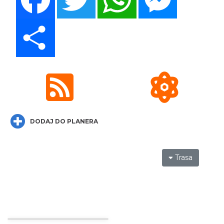
Share
XXVI Powiatowy Rajd Rowerowy
Wodzisław Śląski
11.19 km
2026-08-30
DODAJ DO PLANERA
Koncert Sandry w Gliwicach
Trasa
Gliwice
21.05 km
2026-10-16