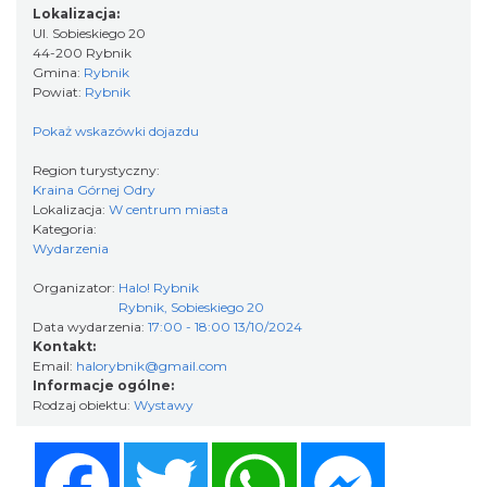
Lokalizacja:
makramy...
Ul. Sobieskiego 20
Rybnik
44-200 Rybnik
0.00 km
2026-08-19
Gmina:
Rybnik
Powiat:
Rybnik
Pokaż wskazówki dojazdu
Region turystyczny:
Kraina Górnej Odry
Lokalizacja:
W centrum miasta
Kategoria:
Wydarzenia
DNI OTWARTE w teatrze NA PÓŁ i teatrze
Organizator:
Halo! Rybnik
POWROTÓW || REKRUTACJA NA SEZON
Rybnik, Sobieskiego 20
Rybnik
26/27
Data wydarzenia:
17:00 - 18:00 13/10/2024
0.00 km
2026-08-29
Kontakt:
Email:
halorybnik@gmail.com
Informacje ogólne:
Rodzaj obiektu:
Wystawy
Facebook
Twitter
WhatsApp
Messenger