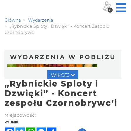
0
Główna
Wydarzenia
„Rybnickie Sploty I Dzwięki” - Koncert Zespołu
Czornobrywc’i
WYDARZENIA W POBLIŻU
WIĘCEJ
„Rybnickie Sploty i
Dzwięki” - Koncert
zespołu Czornobrywc’i
Warsztat gry na flecie indiańskim –
Miejscowość:
pierwsze kroki w świecie melodii
RYBNIK
Rybnik
Facebook
Twitter
WhatsApp
Messenger
Share
0.00 km
2026-09-10