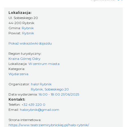
Rybnik
0.00 km
2026-08-22
Lokalizacja:
Ul. Sobieskiego 20
44-200 Rybnik
Gmina:
Rybnik
Powiat:
Rybnik
Pokaż wskazówki dojazdu
Region turystyczny:
Kraina Górnej Odry
Lokalizacja:
W centrum miasta
Coś z niczego - organizery z tektury, z
Kategoria:
makramy...
Wydarzenia
Rybnik
0.00 km
2026-08-19
Organizator:
halo! Rybnik
Rybnik, Sobieskiego 20
Data wydarzenia:
16:00 - 18:00 21/06/2025
Kontakt:
Telefon:
+32 439 220 0
Email:
halorybnik@gmail.com
Strona internetowa:
https://www.teatrziemirybnickiej.pl/halo-rybnik/