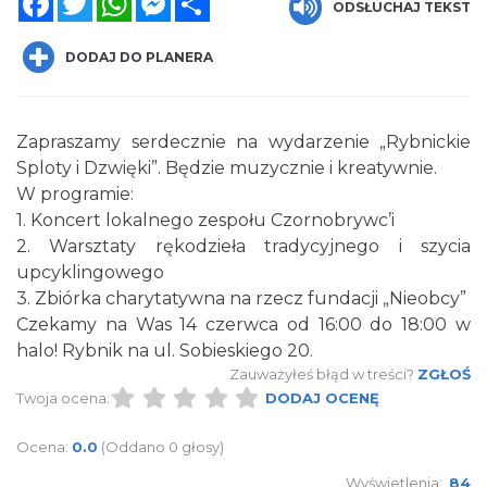
ODSŁUCHAJ TEKST
DODAJ DO PLANERA
Zapraszamy serdecznie na wydarzenie „Rybnickie
Sploty i Dzwięki”. Będzie muzycznie i kreatywnie.
W programie:
Spotkanie miłośników numizmatów
1. Koncert lokalnego zespołu Czornobrywc’i
Rybnik
2. Warsztaty rękodzieła tradycyjnego i szycia
0.00 km
2026-08-08
upcyklingowego
3. Zbiórka charytatywna na rzecz fundacji „Nieobcy”
Czekamy na Was 14 czerwca od 16:00 do 18:00 w
halo! Rybnik na ul. Sobieskiego 20.
Zauważyłeś błąd w treści?
ZGŁOŚ
Twoja ocena:
DODAJ OCENĘ
Ocena:
0.0
(Oddano 0 głosy)
Wakacyjne Warsztaty Malarskie "Rybnik -
miasto zieleni"
Wyświetlenia:
84