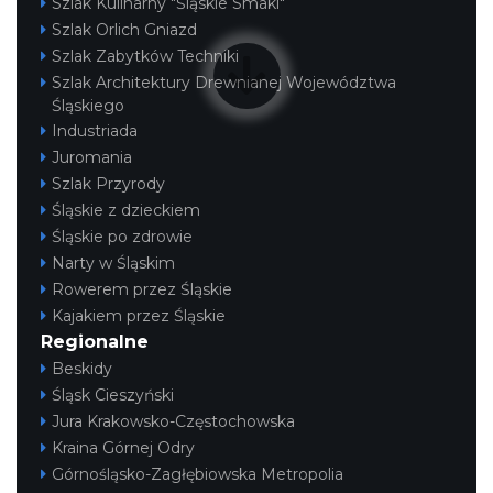
Szlak Kulinarny "Śląskie Smaki"
Szlak Orlich Gniazd
Szlak Zabytków Techniki
Szlak Architektury Drewnianej Województwa
Śląskiego
Industriada
Juromania
Szlak Przyrody
Śląskie z dzieckiem
Śląskie po zdrowie
Narty w Śląskim
Rowerem przez Śląskie
Kajakiem przez Śląskie
Regionalne
Beskidy
Śląsk Cieszyński
Jura Krakowsko-Częstochowska
Kraina Górnej Odry
Górnośląsko-Zagłębiowska Metropolia