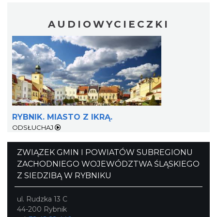
AUDIOWYCIECZKI
Święto Ziół w pszczyńskim skansenie
Pszczyna
28.63 km
2026-08-15
RYBNIK. MIASTO Z IKRĄ.
ODSŁUCHAJ
ZWIĄZEK GMIN I POWIATÓW SUBREGIONU
ZACHODNIEGO WOJEWÓDZTWA ŚLĄSKIEGO
Z SIEDZIBĄ W RYBNIKU
ul. Rudzka 13 C
44-200 Rybnik