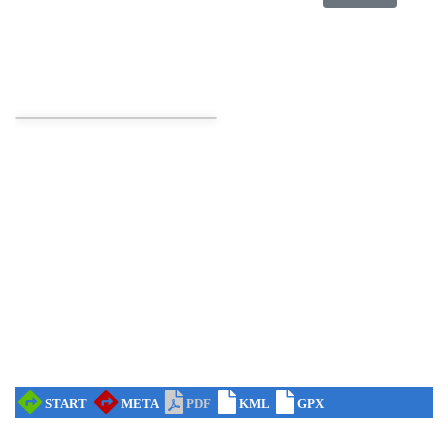
Koncert Sandry w Gliwicach
Gliwice
21.05 km
2026-10-16
Wystawa prof. Włodzimierza
Kwiatkowskiego w Tichauer Art Gallery
Tychy
27.13 km
2026-07-31