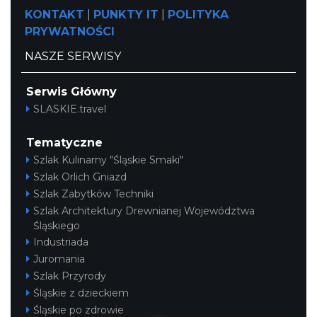
KONTAKT
|
PUNKTY IT
|
POLITYKA
PRYWATNOŚCI
NASZE SERWISY
Serwis Główny
SLASKIE.travel
Tematyczne
Szlak Kulinarny "Śląskie Smaki"
Szlak Orlich Gniazd
Szlak Zabytków Techniki
Szlak Architektury Drewnianej Województwa
Śląskiego
Industriada
Juromania
Szlak Przyrody
Śląskie z dzieckiem
Śląskie po zdrowie