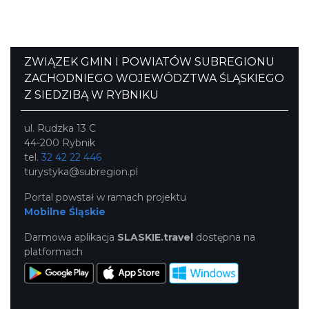
ZWIĄZEK GMIN I POWIATÓW SUBREGIONU
ZACHODNIEGO WOJEWÓDZTWA ŚLĄSKIEGO
Z SIEDZIBĄ W RYBNIKU
ul. Rudzka 13 C
44-200 Rybnik
tel.
32 42 22 446
turystyka@subregion.pl
Portal powstał w ramach projektu
Mobilne Śląskie
Darmowa aplikacja
SLASKIE.travel
dostępna na
platformach