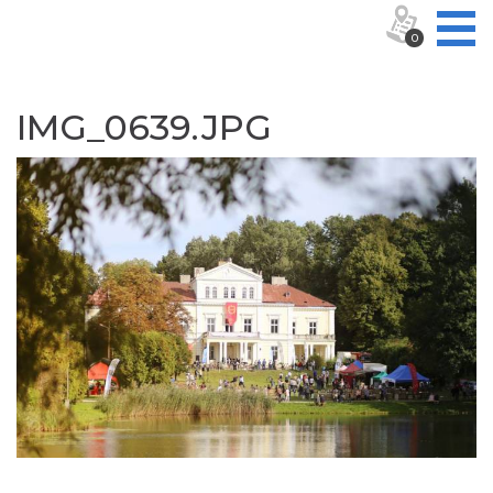
0
IMG_0639.JPG