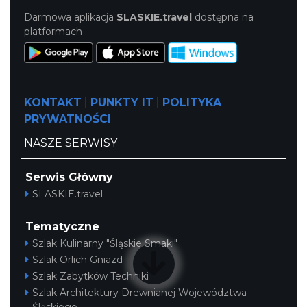
Darmowa aplikacja
SLASKIE.travel
dostępna na
platformach
KONTAKT
|
PUNKTY IT
|
POLITYKA
PRYWATNOŚCI
NASZE SERWISY
Serwis Główny
SLASKIE.travel
Tematyczne
Szlak Kulinarny "Śląskie Smaki"
Szlak Orlich Gniazd
Szlak Zabytków Techniki
Szlak Architektury Drewnianej Województwa
Śląskiego