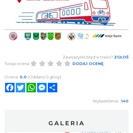
Zauważyłeś błąd w treści?
ZGŁOŚ
Twoja ocena:
DODAJ OCENĘ
Ocena:
0.0
(Oddano 0 głosy)
Facebook
Twitter
WhatsApp
Messenger
Share
Wyświetlenia:
140
GALERIA