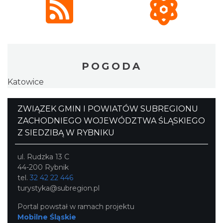
POGODA
Katowice
ZWIĄZEK GMIN I POWIATÓW SUBREGIONU
ZACHODNIEGO WOJEWÓDZTWA ŚLĄSKIEGO
Z SIEDZIBĄ W RYBNIKU
ul. Rudzka 13 C
44-200 Rybnik
tel.
32 42 22 446
turystyka@subregion.pl
Portal powstał w ramach projektu
Mobilne Śląskie