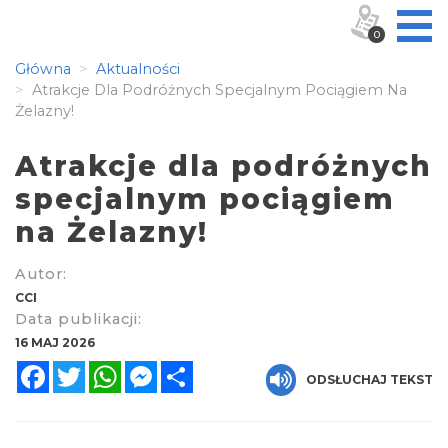
0
Główna
Aktualności
Atrakcje Dla Podróżnych Specjalnym Pociągiem Na
Żelazny!
Atrakcje dla podróżnych
specjalnym pociągiem
na Żelazny!
Autor:
CCI
Data publikacji:
16 MAJ 2026
Facebook
Twitter
WhatsApp
Messenger
Share
ODSŁUCHAJ TEKST