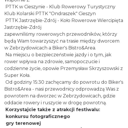
PTTK w Cieszynie - Klub Rowerowy Turystyczny
Klub Kolarski PTTK "Ondraszek" Cieszyn
PTTK Jastrzębie-Zdrój - Koło Rowerowe Wiercipięta
Jastrzębie-Zdrój
zapewniliśmy rowerowych przewodników, którzy
będą Wam towarzyszyć na trasie między dworcem
w Zebrzydowicach a Biker's Bistro&Area.
Na miejscu o bezpieczeństwie jazdy i o tym, jak
rower wpływa na zdrowie, samopoczucie i
codzienne życie, opowie Przemysław Skrzyszowski z
Super Koła.
Od godziny 15:30 zachęcamy do powrotu do Biker's
Bistro&Area - nasi przewodnicy odprowadzą Was z
powrotem na dworzec w Zebrzydowicach, gdzie
oddacie rowery i ruszycie w drogę powrotną.
Korzystajcie także z atrakcji festiwalu:
konkursu fotograficznego
gry terenowej