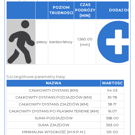
CZAS
POZIOM
PODRÓZY
DODAJ DO P
TRUDNOŚCI
[MIN]
1,560.00
pieszy
bardzo łatwy
[min]
Szczegółowe parametry trasy
NAZWA
WARTOŚĆ
CAŁKOWITY DYSTANS [KM]
94.03
CAŁKOWITY DYSTANS PODJAZDÓW [KM]
39.78
CAŁKOWITY DYSTANS ZJAZDÓW [KM]
38.17
CAŁKOWITY DYSTANS PO PŁASKIM TERENIE [KM]
16.07
SUMA PODJAZDÓW
358.00
SUMA ZJAZDÓW
363.00
MINIMALNA WYSOKOŚĆ [M N.P.M.]
129.00