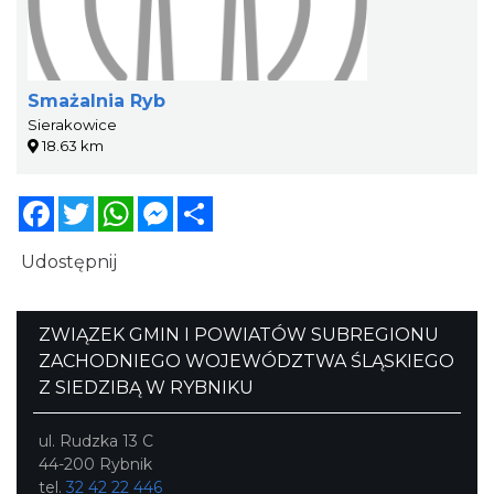
Smażalnia Ryb
Sierakowice
18.63 km
Facebook
Twitter
WhatsApp
Messenger
Share
Udostępnij
ZWIĄZEK GMIN I POWIATÓW SUBREGIONU
ZACHODNIEGO WOJEWÓDZTWA ŚLĄSKIEGO
Z SIEDZIBĄ W RYBNIKU
ul. Rudzka 13 C
44-200 Rybnik
tel.
32 42 22 446