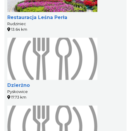
Restauracja Leśna Perła
Rudziniec
13.64 km
Dzierżno
Pyskowice
17.73 km