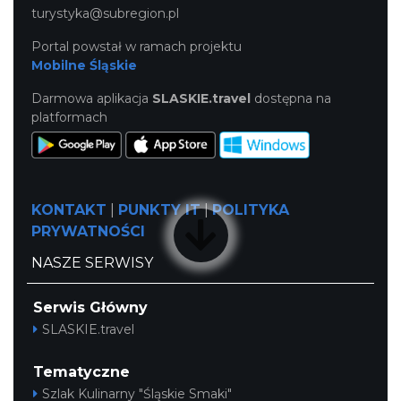
turystyka@subregion.pl
Portal powstał w ramach projektu
Mobilne Śląskie
Darmowa aplikacja
SLASKIE.travel
dostępna na
platformach
KONTAKT
|
PUNKTY IT
|
POLITYKA
PRYWATNOŚCI
NASZE SERWISY
Serwis Główny
SLASKIE.travel
Tematyczne
Szlak Kulinarny "Śląskie Smaki"