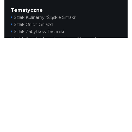
Tematyczne
Szlak Kulinarny "Śląskie Smaki"
Szlak Orlich Gniazd
Szlak Zabytków Techniki
Szlak Architektury Drewnianej Województwa
Śląskiego
Industriada
Juromania
Szlak Przyrody
Śląskie z dzieckiem
Śląskie po zdrowie
Narty w Śląskim
Rowerem przez Śląskie
Kajakiem przez Śląskie
Regionalne
Beskidy
Śląsk Cieszyński
Jura Krakowsko-Częstochowska