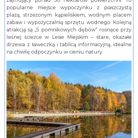
zajmujący ponad 50 hektarów powierzchni. To
popularne miejsce wypoczynku z piaszczystą
plażą, strzeżonym kąpieliskiem, wodnym placem
zabaw i wypożyczalnią sprzętu wodnego. Kolejną
atrakcją są „5 pomnikowych dębów” rosnące przy
leśnej ścieżce w Lesie Miejskim – stare, okazałe
drzewa z ławeczką i tablicą informacyjną, idealne
na chwilę odpoczynku w cieniu natury.