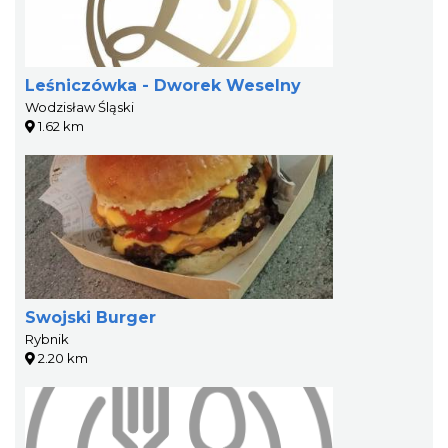
Leśniczówka - Dworek Weselny
Wodzisław Śląski
1.62 km
Swojski Burger
Rybnik
2.20 km