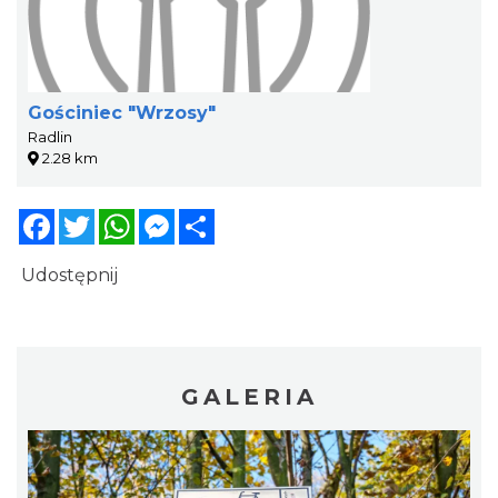
Gościniec "Wrzosy"
Radlin
2.28 km
Facebook
Twitter
WhatsApp
Messenger
Share
Udostępnij
GALERIA