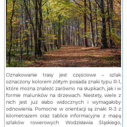
Oznakowanie trasy jest częściowe – szlak
oznaczony kolorem żółtym posiada znaki typu R-1,
które można znaleźć zarówno na słupkach, jak i w
formie malunków na drzewach. Niestety, wiele z
nich jest już słabo widocznych i wymagałoby
odnowienia. Pomocne w orientacji są znaki R-3 z
kilometrażem oraz tablice informacyjne z mapą
szlaków rowerowych Wodzisławia Śląskiego,