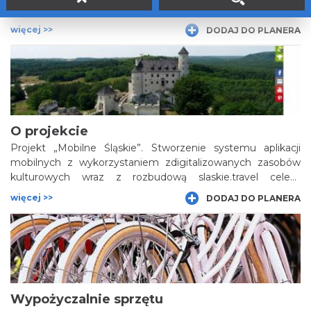
kulturowych wraz z rozbudową slaskie.travel celem
zapewnienia powszechnego i otwartego dostępu do tych
więcej >>
DODAJ DO PLANERA
zasobów.”
O projekcie
Projekt „Mobilne Śląskie”. Stworzenie systemu aplikacji
mobilnych z wykorzystaniem zdigitalizowanych zasobów
kulturowych wraz z rozbudową slaskie.travel celem
zapewnienia powszechnego i otwartego dostępu do tych
więcej >>
DODAJ DO PLANERA
zasobów.”
Wypożyczalnie sprzętu