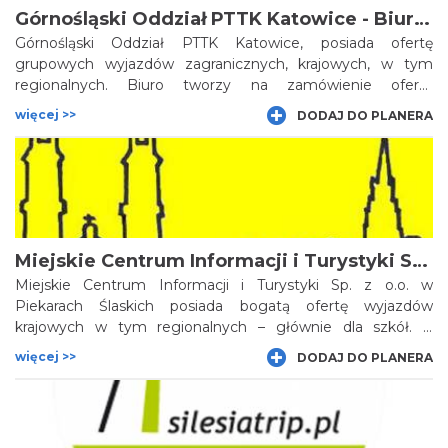
Górnośląski Oddział PTTK Katowice - Biuro Podróży
Górnośląski Oddział PTTK Katowice, posiada ofertę
grupowych wyjazdów zagranicznych, krajowych, w tym
regionalnych. Biuro tworzy na zamówienie ofertę
turystyczną do najciekawszych miejsc Śląskiego. Prowadzi
więcej >>
DODAJ DO PLANERA
także usługi przewodnickie i pilotażowe oraz sklep z
pamiątkami. O ofertę szczegółową z województwa
śląskiego pytaj u organizatora.
Miejskie Centrum Informacji i Turystyki Sp. z o.o.
Miejskie Centrum Informacji i Turystyki Sp. z o.o. w
Piekarach Ślaskich posiada bogatą ofertę wyjazdów
krajowych w tym regionalnych – głównie dla szkół. Z
Miejskim Centrum Informacji i Turystyki można odwiedzić
więcej >>
DODAJ DO PLANERA
Leśny Park Niespodzianek w Ustroniu, wybrać się do
wnętrza ziemi – Kopalni Guido w Zabrzu, zwiedzić Cieszyn i
Stare Miasto, malownicze zamki Jury Krakowsko-
Częstochowskiej, odkryć Ziemię Raciborską, średniowieczne