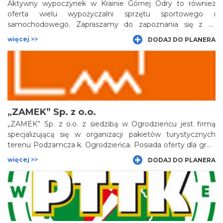
Aktywny wypoczynek w Krainie Górnej Odry to również
oferta wielu wypożyczalni sprzętu sportowego i
samochodowego. Zapraszamy do zapoznania się z tą
ofertą.
więcej >>
DODAJ DO PLANERA
„ZAMEK” Sp. z o.o.
„ZAMEK” Sp. z o.o. z siedzibą w Ogrodzieńcu jest firmą
specjalizującą się w organizacji pakietów turystycznych
terenu Podzamcza k. Ogrodzieńca. Posiada oferty dla grup
zorganizowanych (szkół, firm) i turystów indywidualnych.
więcej >>
DODAJ DO PLANERA
Żywa lekcja historii, Animowane zwiedzanie zamku,
Wieczór z duchami, Biesiady staropolskie, Gry strategiczne
czy Zabawy rycerskie to tylko niektóre z ciekawych ofert
Zamku Sp. z o.o. Korzystając z oferty firmy można
przenieść się w czasie do epok świetności zamku i poznać
jego właścicieli.