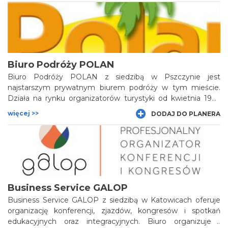
internetowych, współpracuje z największymi biurami
podróży w Polsce i na świecie. „Mega Travel” zajmuje się
kompleksową obsługą firm. Organizuje wyjazdy firmowe,
incentive travel.
Biuro Podróży POLAN
Biuro Podróży POLAN z siedzibą w Pszczynie jest
najstarszym prywatnym biurem podróży w tym mieście.
Działa na rynku organizatorów turystyki od kwietnia 1993
roku i posiada bogatą ofertę wyjazdów zagranicznych i
więcej >>
DODAJ DO PLANERA
krajowych. Biuro specjalizuje się w organizacji imprez dla
szkół, zakładów pracy i instytucji na zlecenie. Proponuje
ponad 100 programów wycieczek w kraju i za granicą,
organizuje wyjazdy motywacyjne oraz integracyjne z
ciekawym programem turystyczno-rekreacyjnym.
Business Service GALOP
Business Service GALOP z siedzibą w Katowicach oferuje
organizację konferencji, zjazdów, kongresów i spotkań
edukacyjnych oraz integracyjnych. Biuro organizuje i