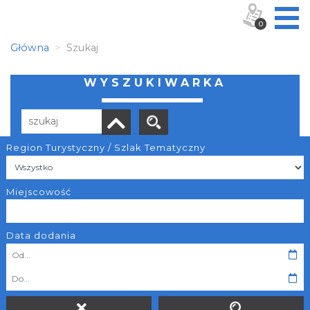
0
Główna
Szukaj
WYSZUKIWARKA
Region Turystyczny / Szlak Tematyczny
Liczba elementów:
36
Miejscowość
Data dodania
O projekcie
Projekt „Mobilne Śląskie”. Stworzenie systemu aplikacji
mobilnych z wykorzystaniem zdigitalizowanych zasobów