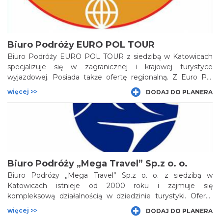
wypoczynkowe należące do Agencji znajdziemy w
Beskidach: Ustroniu i Wiśle.
Biuro Podróży EURO POL TOUR
Biuro Podróży EURO POL TOUR z siedzibą w Katowicach
specjalizuje się w zagranicznej i krajowej turystyce
wyjazdowej. Posiada także ofertę regionalną. Z Euro Pol
Tour można zwiedzić Szlak Zabytków Techniki (osiedle
więcej >>
DODAJ DO PLANERA
Nikiszowiec i Giszowiec, Kopalnię Srebra i Kopalnię Guido)
oraz stolicę województwa śląskiego – Katowice, Muzeum
Tyskich Browarów Książęcych oraz Pszczynę i zobaczyć
zamek książęcy, wybrać się na aktywny wypoczynek w
Beskidy lub zwiedzić sanktuarium maryjne na Jasnej Górze
w Częstochowie.
Biuro Podróży „Mega Travel” Sp.z o. o.
Biuro Podróży „Mega Travel” Sp.z o. o. z siedzibą w
Katowicach istnieje od 2000 roku i zajmuje się
kompleksową działalnością w dziedzinie turystyki. Oferta
firmy dostępna jest w sprzedaży w kilkuset biurach
więcej >>
DODAJ DO PLANERA
agencyjnych oraz wszystkich największych portalach