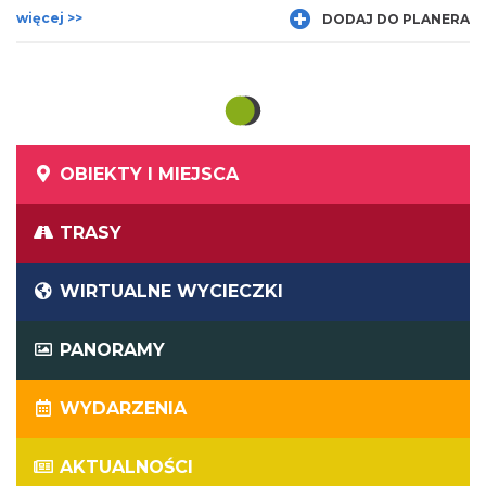
zarządza wydarzeniami na terenie całej Polski. Business
więcej >>
DODAJ DO PLANERA
Service GALOP posiada własny system informatyczny
rejestracji uczestników, profesjonalnie i sprawnie obsługuje
recepcję podczas konferencji, oferuje obsługę finansową i
pozyskanie finansowania.
OBIEKTY I MIEJSCA
TRASY
WIRTUALNE WYCIECZKI
PANORAMY
WYDARZENIA
AKTUALNOŚCI