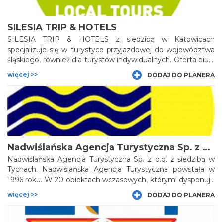
miasto Tarnowskie Góry, Pszczynę i wiele więcej.
SILESIA TRIP & HOTELS
SILESIA TRIP & HOTELS z siedzibą w Katowicach
specjalizuje się w turystyce przyjazdowej do województwa
śląskiego, również dla turystów indywidualnych. Oferta biura
obejmuje usługi zarówno zwiedzania jak i wycieczek oraz
więcej >>
DODAJ DO PLANERA
przewozu osób zapewniając turystom kompleksową
obsługę pobytu. W pakietach przyjazdowych firmy znajdują
się takie atrakcje jak m.in. Kopalnia Guido w Zabrzu,
Muzeum Tyskich Browarów Książęcych, Nikiszowiec i
Giszowiec oraz stolica regionu - Katowice.
Nadwiślańska Agencja Turystyczna Sp. z o.o.
Nadwiślańska Agencja Turystyczna Sp. z o.o. z siedzibą w
Tychach. Nadwiślańska Agencja Turystyczna powstała w
1996 roku. W 20 obiektach wczasowych, którymi dysponuje
stara się zapewnić Gościom wszystko, co najlepsze w
więcej >>
DODAJ DO PLANERA
wypoczynku w Polsce. Obiekty NAT znajdują się w
wyjątkowych turystycznych lokalizacjach: nad morzem, w
górach, nad jeziorami. W województwie śląskim ośrodki