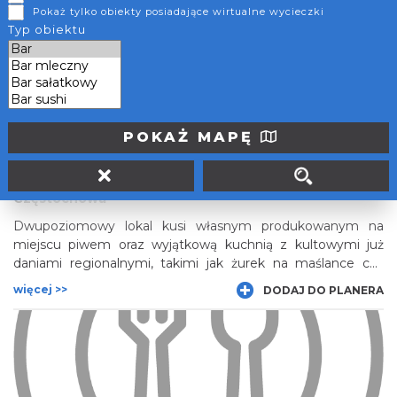
Pokaż tylko obiekty posiadające wirtualne wycieczki
Bar Łukowianka znajduje się przy głównej drodze.
Typ obiektu
więcej >>
DODAJ DO PLANERA
POKAŻ MAPĘ
Browar Czenstochovia
Częstochowa
Dwupoziomowy lokal kusi własnym produkowanym na
miejscu piwem oraz wyjątkową kuchnią z kultowymi już
daniami regionalnymi, takimi jak żurek na maślance czy
znakomita golonka w piwie.
więcej >>
DODAJ DO PLANERA