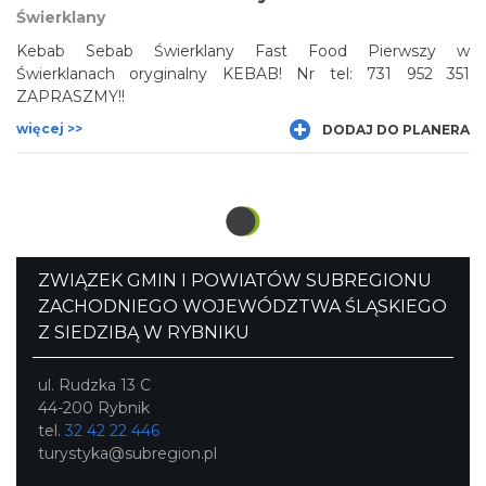
Świerklany
Kebab Sebab Świerklany Fast Food Pierwszy w
Świerklanach oryginalny KEBAB! Nr tel: 731 952 351
ZAPRASZMY!!
więcej >>
DODAJ DO PLANERA
ZWIĄZEK GMIN I POWIATÓW SUBREGIONU
ZACHODNIEGO WOJEWÓDZTWA ŚLĄSKIEGO
Z SIEDZIBĄ W RYBNIKU
ul. Rudzka 13 C
44-200 Rybnik
tel.
32 42 22 446
turystyka@subregion.pl