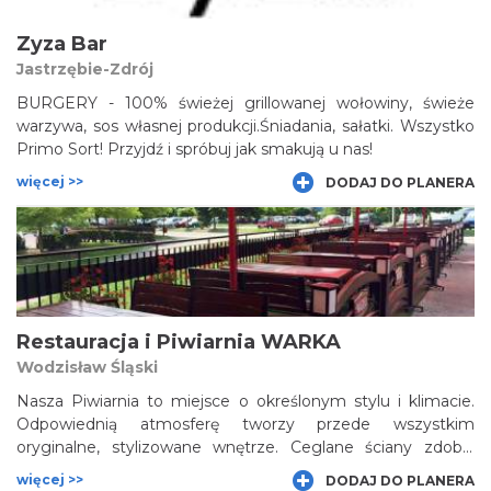
Zyza Bar
Jastrzębie-Zdrój
BURGERY - 100% świeżej grillowanej wołowiny, świeże
warzywa, sos własnej produkcji.Śniadania, sałatki. Wszystko
Primo Sort! Przyjdź i spróbuj jak smakują u nas!
więcej >>
DODAJ DO PLANERA
Restauracja i Piwiarnia WARKA
Wodzisław Śląski
Nasza Piwiarnia to miejsce o określonym stylu i klimacie.
Odpowiednią atmosferę tworzy przede wszystkim
oryginalne, stylizowane wnętrze. Ceglane ściany zdobią
sportowe gadżety, tematyczne wycinki z gazet, unikalne
więcej >>
DODAJ DO PLANERA