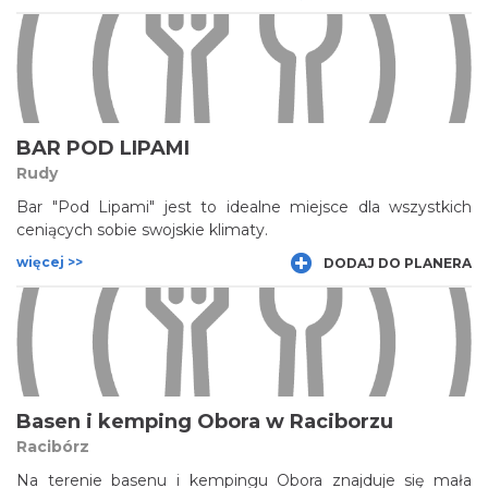
grafiki i gadżety - wszystko to połączone z piwnym
światem. Odpowiednio dopasowane, stonowane
oświetlenie dopełnia tą sportowo-piwną atmosferę.
BAR POD LIPAMI
Rudy
Bar "Pod Lipami" jest to idealne miejsce dla wszystkich
ceniących sobie swojskie klimaty.
więcej >>
DODAJ DO PLANERA
Basen i kemping Obora w Raciborzu
Racibórz
Na terenie basenu i kempingu Obora znajduje się mała