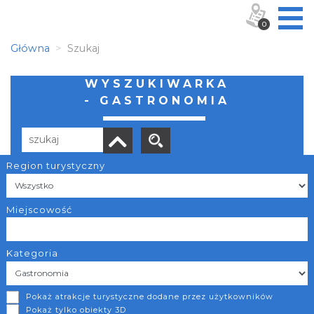
0
Główna
Szukaj
WYSZUKIWARKA
- GASTRONOMIA
Region turystyczny
Liczba elementów:
22
POBIERZ LISTĘ
Miejscowość
Kategoria
Bar Łukowianka
Pokaż atrakcje turystyczne dodane przez użytkowników
Gaszowice
Pokaż tylko obiekty 3D