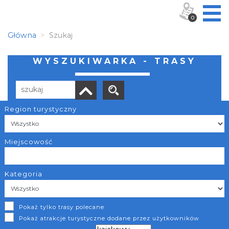
0
Główna
Szukaj
WYSZUKIWARKA - TRASY
Region turystyczny
Liczba elementów:
13
POBIERZ LISTĘ
Miejscowość
Kategoria
Trasa spacerowa wzdłuż Granicznych Meandrów Odry
Pokaż tylko trasy polecane
/
Pokaż atrakcje turystyczne dodane przez użytkowników