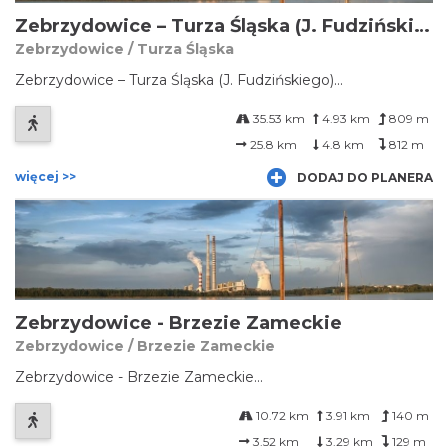
Zebrzydowice – Turza Śląska (J. Fudzińskiego)
Zebrzydowice / Turza Śląska
Zebrzydowice – Turza Śląska (J. Fudzińskiego)...
35.53 km
4.93 km
809 m
25.8 km
4.8 km
812 m
więcej >>
DODAJ DO PLANERA
Zebrzydowice - Brzezie Zameckie
Zebrzydowice / Brzezie Zameckie
Zebrzydowice - Brzezie Zameckie...
10.72 km
3.91 km
140 m
3.52 km
3.29 km
129 m