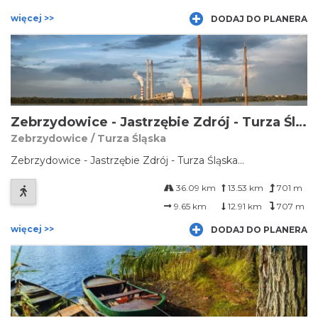
więcej >>
DODAJ DO PLANERA
Zebrzydowice - Jastrzębie Zdrój - Turza Śląska
Zebrzydowice / Turza Śląska
Zebrzydowice - Jastrzębie Zdrój - Turza Śląska...
36.09 km
13.53 km
701 m
9.65 km
12.91 km
707 m
więcej >>
DODAJ DO PLANERA