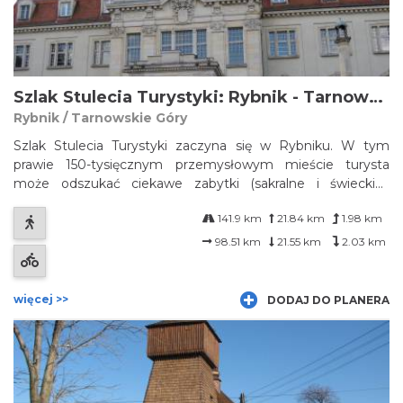
Szlak Stulecia Turystyki: Rybnik - Tarnowskie Góry
Rybnik / Tarnowskie Góry
Szlak Stulecia Turystyki zaczyna się w Rybniku. W tym
prawie 150-tysięcznym przemysłowym mieście turysta
może odszukać ciekawe zabytki (sakralne i świeckie),
głównie z XIX i początku XX wieku: pałac, starostwo, rynek i
141.9 km
21.84 km
1.98 km
ratusz, Filharmonia Rybnicka, bazylika św. Antoniego,
kościół MB Bolesnej, kośció...
98.51 km
21.55 km
2.03 km
więcej >>
DODAJ DO PLANERA