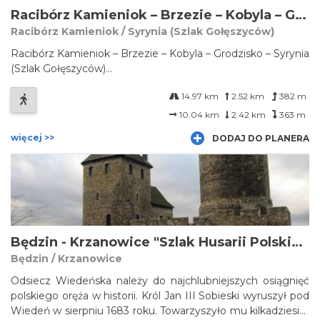
Racibórz Kamieniok – Brzezie – Kobyla – Grodzisko – Syrynia (Szlak Gołęszyców)
Racibórz Kamieniok / Syrynia (Szlak Gołęszyców)
Racibórz Kamieniok – Brzezie – Kobyla – Grodzisko – Syrynia
(Szlak Gołęszyców)...
14.97 km
2.52 km
382 m
10.04 km
2.42 km
363 m
więcej >>
DODAJ DO PLANERA
Będzin - Krzanowice "Szlak Husarii Polskiej"
Będzin / Krzanowice
Odsiecz Wiedeńska należy do najchlubniejszych osiągnięć
polskiego oręża w historii. Król Jan III Sobieski wyruszył pod
Wiedeń w sierpniu 1683 roku. Towarzyszyło mu kilkadziesiąt