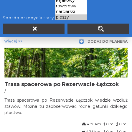
Trasa wiedzie wzdłuż naturalnie meandrującej rzeki, przy
której znajdują się dobrze zachowane siedliska nadrzeczne:
wierzbowo-topolowe łęgi nadrzeczne i zarośla wierzbowe.
Sposób przebycia trasy
3.68 km
0 m
0 m
3.68 km
0 m
0 m
więcej >>
DODAJ DO PLANERA
Trasa spacerowa po Rezerwacie Łężczok
/
Trasa spacerowa po Rezerwacie Łężczok wiedzie wzdłuż
stawów. Można tu zaobserwować różne gatunki dzikiego
ptactwa.
4.76 km
0 m
0 m
4.76 km
0 m
0 m