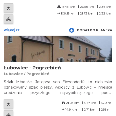
tysięcy żołnierzy, wśród których najbardziej malowniczo
157.51 km
26.58 km
2.36 km
prezentowały się chorągwie husarskie. Ich przemarsz przez
Śląsk za...
109.19 km
21.73 km
2.32 km
więcej >>
DODAJ DO PLANERA
Łubowice - Pogrzebień
Łubowice / Pogrzebień
Szlak Młodości Josepha von Eichendorffa to niebiesko
oznakowany szlak pieszy, wiodący z Łubowic – miejsca
urodzenia przyszłego, najwybitniejszego poety
niemieckiego późnego romantyzmu – do Brzezia, dzielnicy
21.28 km
3.67 km
320 m
Raciborza. Wędrówka szlakiem przybliża rodzinne strony
Eichendorffa, prowadzi nad Odrę i w l...
14.9 km
2.71 km
258 m