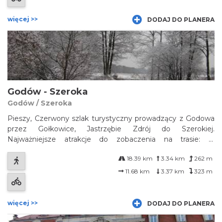
więcej >>
DODAJ DO PLANERA
Godów - Szeroka
Godów / Szeroka
Pieszy, Czerwony szlak turystyczny prowadzący z Godowa
przez Gołkowice, Jastrzębie Zdrój do Szerokiej.
Najważniejsze atrakcje do zobaczenia na trasie: w
Gołkowicach - drewniany kościół św. Anny; w Jastrzębiu
18.39 km
3.34 km
262 m
Zdroju - Galeria Historii Miasta, park Zdrojowy i zabytkowa
zabudowa uzdrowiskowa (Dom Zdroj...
11.68 km
3.37 km
323 m
więcej >>
DODAJ DO PLANERA