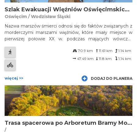
Szlak Ewakuacji Więźniów Oświęcimskich: Góra - Wodzisław Śląski
Oświęcim / Wodzisław Śląski
Nazwa marszów śmierci odnosi się do faktów związanych z
morderczymi marszami więźniów, które miały miejsce w
pierwszej połowie XX w. podczas mających wówczas
miejsce wojen i ludobójstw. Obok marszów śmierci w czasie
70.9 km
11.61 km
1.14 km
rzezi Ormian dokonanej przez Turków w latach 1915-17,
mianem tym określa się przede ...
47.49 km
11.8 km
1.14 km
więcej >>
DODAJ DO PLANERA
Trasa spacerowa po Arboretum Bramy Morawskiej
/