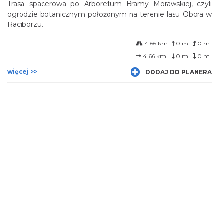
Trasa spacerowa po Arboretum Bramy Morawskiej, czyli
ogrodzie botanicznym położonym na terenie lasu Obora w
Raciborzu.
4.66 km
0 m
0 m
4.66 km
0 m
0 m
więcej >>
DODAJ DO PLANERA
SYSTEM SZLAKÓW ROWEROWYCH MIASTA
ZAWIERCIE - TRASA ROWEROWA NIEBIESKA I
ZIELONA