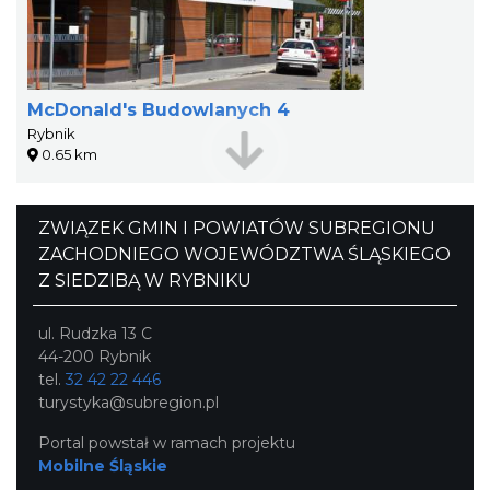
McDonald's Budowlanych 4
Rybnik
0.65 km
ZWIĄZEK GMIN I POWIATÓW SUBREGIONU
ZACHODNIEGO WOJEWÓDZTWA ŚLĄSKIEGO
Z SIEDZIBĄ W RYBNIKU
ul. Rudzka 13 C
44-200 Rybnik
tel.
32 42 22 446
turystyka@subregion.pl
Portal powstał w ramach projektu
Mobilne Śląskie