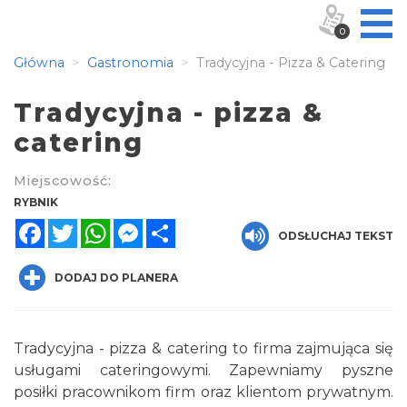
0
Główna
Gastronomia
Tradycyjna - Pizza & Catering
Tradycyjna - pizza &
catering
Miejscowość:
RYBNIK
Facebook
Twitter
WhatsApp
Messenger
Share
ODSŁUCHAJ TEKST
DODAJ DO PLANERA
Tradycyjna - pizza & catering to firma zajmująca się
usługami cateringowymi. Zapewniamy pyszne
posiłki pracownikom firm oraz klientom prywatnym.