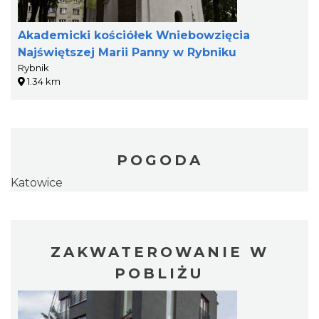
Akademicki kościółek Wniebowzięcia
Najświętszej Marii Panny w Rybniku
Rybnik
1.34 km
POGODA
Katowice
ZAKWATEROWANIE W
POBLIŻU