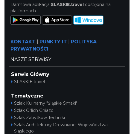
Darmowa aplikacja
SLASKIE.travel
dostępna na
platformach
KONTAKT
|
PUNKTY IT
|
POLITYKA
PRYWATNOŚCI
NASZE SERWISY
Serwis Główny
SLASKIE.travel
Tematyczne
Szlak Kulinarny "Śląskie Smaki"
Szlak Orlich Gniazd
Szlak Zabytków Techniki
Szlak Architektury Drewnianej Województwa
Śląskiego