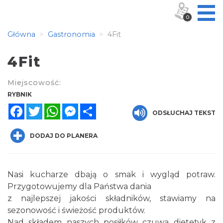
0
Główna
Gastronomia
4Fit
4Fit
Miejscowość:
RYBNIK
Facebook
Twitter
WhatsApp
Messenger
Share
ODSŁUCHAJ TEKST
DODAJ DO PLANERA
Nasi kucharze dbają o smak i wygląd potraw.
Przygotowujemy dla Państwa dania
z najlepszej jakości składników, stawiamy na
sezonowość i świeżość produktów.
Nad składem naszych posiłków czuwa dietetyk z