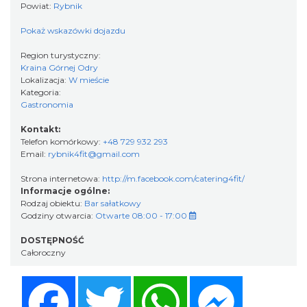
Powiat:
Rybnik
Pokaż wskazówki dojazdu
Region turystyczny:
Kraina Górnej Odry
Lokalizacja:
W mieście
Kategoria:
Gastronomia
Kontakt:
Telefon komórkowy:
+48 729 932 293
Email:
rybnik4fit@gmail.com
Strona internetowa:
http://m.facebook.com/catering4fit/
Informacje ogólne:
Rodzaj obiektu:
Bar sałatkowy
Godziny otwarcia:
Otwarte 08:00 - 17:00
DOSTĘPNOŚĆ
Całoroczny
Facebook
Twitter
WhatsApp
Messenger