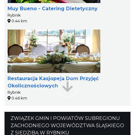
Muy Bueno - Catering Dietetyczny
Rybnik
0.44 km
Restauracja Kasjopeja Dom Przyjęć
Okolicznościowych
Rybnik
0.46 km
ZWIĄZEK GMIN I POWIATÓW SUBREGIONU
ZACHODNIEGO WOJEWÓDZTWA ŚLĄSKIEGO
Z SIEDZIBĄ W RYBNIKU