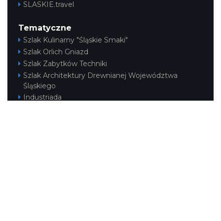
SLASKIE.travel
Tematyczne
Szlak Kulinarny "Śląskie Smaki"
Szlak Orlich Gniazd
Szlak Zabytków Techniki
Szlak Architektury Drewnianej Województwa
Śląskiego
Industriada
Juromania
Szlak Przyrody
Śląskie z dzieckiem
Śląskie po zdrowie
Narty w Śląskim
Rowerem przez Śląskie
Kajakiem przez Śląskie
Regionalne
Beskidy
Śląsk Cieszyński