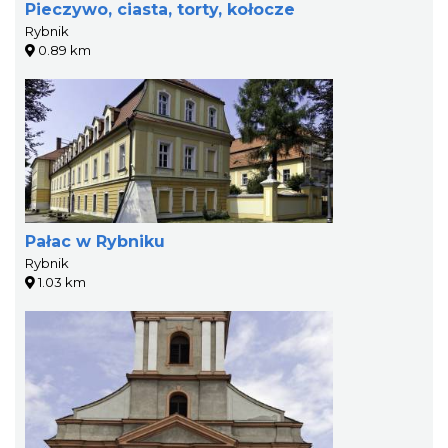
Pieczywo, ciasta, torty, kołocze
Rybnik
0.89 km
Pałac w Rybniku
Rybnik
1.03 km