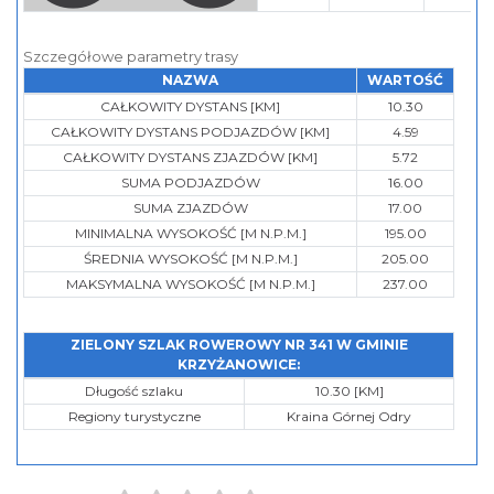
Szczegółowe parametry trasy
NAZWA
WARTOŚĆ
CAŁKOWITY DYSTANS [KM]
10.30
CAŁKOWITY DYSTANS PODJAZDÓW [KM]
4.59
CAŁKOWITY DYSTANS ZJAZDÓW [KM]
5.72
SUMA PODJAZDÓW
16.00
SUMA ZJAZDÓW
17.00
MINIMALNA WYSOKOŚĆ [M N.P.M.]
195.00
ŚREDNIA WYSOKOŚĆ [M N.P.M.]
205.00
MAKSYMALNA WYSOKOŚĆ [M N.P.M.]
237.00
ZIELONY SZLAK ROWEROWY NR 341 W GMINIE
KRZYŻANOWICE:
Długość szlaku
10.30 [KM]
Regiony turystyczne
Kraina Górnej Odry