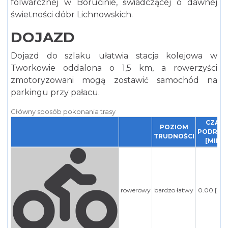
folwarcznej w Borucinie, świadczącej o dawnej
świetności dóbr Lichnowskich.
DOJAZD
Dojazd do szlaku ułatwia stacja kolejowa w
Tworkowie oddalona o 1,5 km, a rowerzyści
zmotoryzowani mogą zostawić samochód na
parkingu przy pałacu.
Główny sposób pokonania trasy
CZAS
POZIOM
PODRÓZ
TRUDNOŚCI
[MIN]
rowerowy
bardzo łatwy
0.00 [min