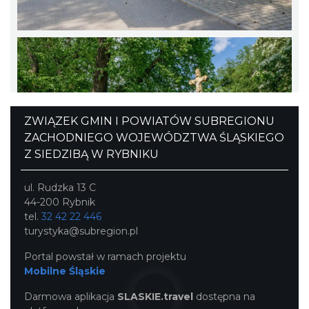
ZWIĄZEK GMIN I POWIATÓW SUBREGIONU
ZACHODNIEGO WOJEWÓDZTWA ŚLĄSKIEGO
Z SIEDZIBĄ W RYBNIKU
ul. Rudzka 13 C
44-200 Rybnik
tel.
32 42 22 446
turystyka@subregion.pl
Portal powstał w ramach projektu
Mobilne Śląskie
Darmowa aplikacja
SLASKIE.travel
dostępna na