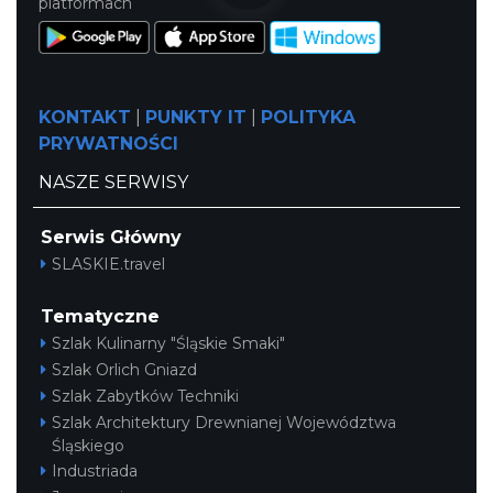
platformach
KONTAKT
|
PUNKTY IT
|
POLITYKA
PRYWATNOŚCI
NASZE SERWISY
Serwis Główny
SLASKIE.travel
Tematyczne
Szlak Kulinarny "Śląskie Smaki"
Szlak Orlich Gniazd
Szlak Zabytków Techniki
Szlak Architektury Drewnianej Województwa
Śląskiego
Industriada