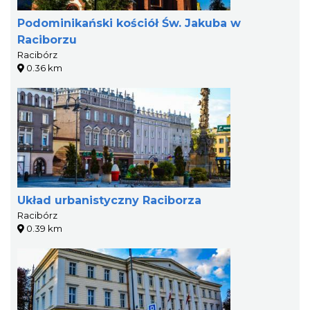
Podominikański kościół Św. Jakuba w
Raciborzu
Racibórz
0.36 km
Układ urbanistyczny Raciborza
Racibórz
0.39 km