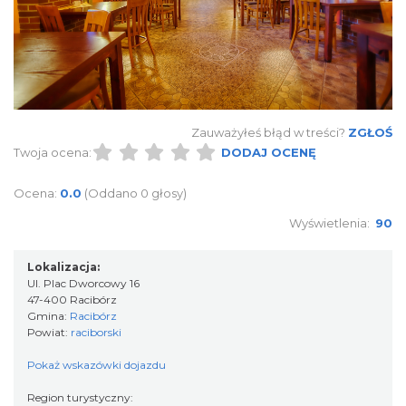
Zauważyłeś błąd w treści?
ZGŁOŚ
Twoja ocena:
DODAJ OCENĘ
Ocena:
0.0
(Oddano 0 głosy)
Wyświetlenia:
90
Lokalizacja:
Ul. Plac Dworcowy 16
47-400 Racibórz
Gmina:
Racibórz
Powiat:
raciborski
Pokaż wskazówki dojazdu
Region turystyczny: