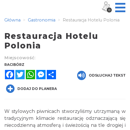
0
Główna
Gastronomia
Restauracja Hotelu Polonia
Restauracja Hotelu
Polonia
Miejscowość:
RACIBÓRZ
Facebook
Twitter
WhatsApp
Messenger
Share
ODSŁUCHAJ TEKST
DODAJ DO PLANERA
W stylowych piwnicach stworzyliśmy utrzymaną w
tradycyjnym klimacie restaurację odznaczającą się
niecodzienną atmosferą i świeżością na tle drogiej i