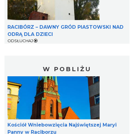
RACIBÓRZ – DAWNY GRÓD PIASTOWSKI NAD
ODRĄ DLA DZIECI
ODSŁUCHAJ
W POBLIŻU
Kościół Wniebowzięcia Najświętszej Maryi
Panny w Raciborzu