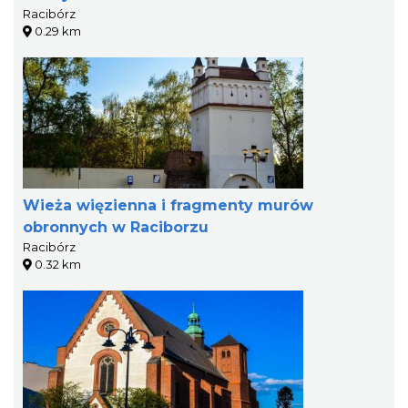
Racibórz
0.29 km
Wieża więzienna i fragmenty murów
obronnych w Raciborzu
Racibórz
0.32 km