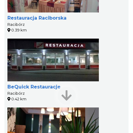
Restauracja Raciborska
Racibórz
0.39 km
BeQuick Restauracje
Racibórz
0.42 km