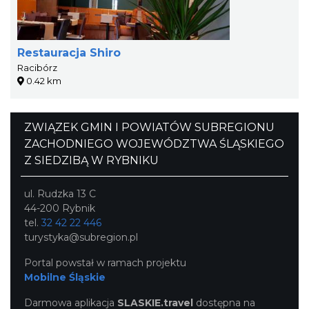
Restauracja Shiro
Racibórz
0.42 km
ZWIĄZEK GMIN I POWIATÓW SUBREGIONU
ZACHODNIEGO WOJEWÓDZTWA ŚLĄSKIEGO
Z SIEDZIBĄ W RYBNIKU
ul. Rudzka 13 C
44-200 Rybnik
tel.
32 42 22 446
turystyka@subregion.pl
Portal powstał w ramach projektu
Mobilne Śląskie
Darmowa aplikacja
SLASKIE.travel
dostępna na