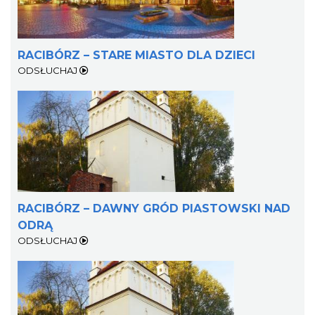
RACIBÓRZ – STARE MIASTO DLA DZIECI
ODSŁUCHAJ
RACIBÓRZ – DAWNY GRÓD PIASTOWSKI NAD
ODRĄ
ODSŁUCHAJ