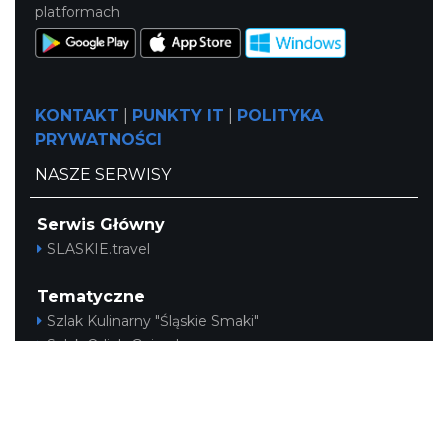
platformach
KONTAKT
|
PUNKTY IT
|
POLITYKA
PRYWATNOŚCI
NASZE SERWISY
Serwis Główny
SLASKIE.travel
Tematyczne
Szlak Kulinarny "Śląskie Smaki"
Szlak Orlich Gniazd
Szlak Zabytków Techniki
Szlak Architektury Drewnianej Województwa
Śląskiego
Industriada