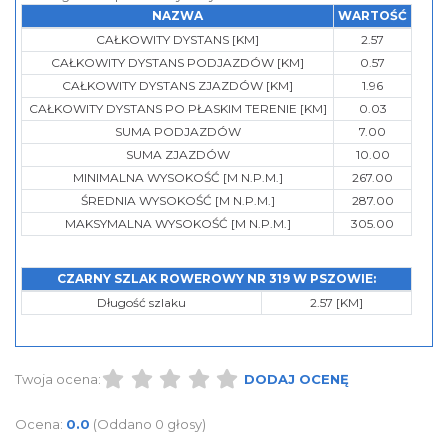
NAZWA
WARTOŚĆ
CAŁKOWITY DYSTANS [KM]
2.57
CAŁKOWITY DYSTANS PODJAZDÓW [KM]
0.57
CAŁKOWITY DYSTANS ZJAZDÓW [KM]
1.96
CAŁKOWITY DYSTANS PO PŁASKIM TERENIE [KM]
0.03
SUMA PODJAZDÓW
7.00
SUMA ZJAZDÓW
10.00
MINIMALNA WYSOKOŚĆ [M N.P.M.]
267.00
ŚREDNIA WYSOKOŚĆ [M N.P.M.]
287.00
MAKSYMALNA WYSOKOŚĆ [M N.P.M.]
305.00
CZARNY SZLAK ROWEROWY NR 319 W PSZOWIE:
Długość szlaku
2.57 [KM]
Twoja ocena:
DODAJ OCENĘ
Ocena:
0.0
(Oddano 0 głosy)