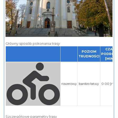
Główny sposób pokonania trasy
CZAS
POZIOM
PODRÓZ
TRUDNOŚCI
[MIN]
rowerowy
bardzo łatwy
0.00 [min
Szczegółowe parametry trasy