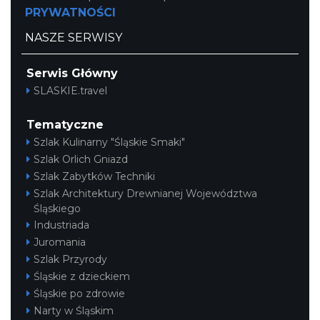
PRYWATNOŚCI
NASZE SERWISY
Serwis Główny
SLASKIE.travel
Tematyczne
Szlak Kulinarny "Śląskie Smaki"
Szlak Orlich Gniazd
Szlak Zabytków Techniki
Szlak Architektury Drewnianej Województwa
Śląskiego
Industriada
Juromania
Szlak Przyrody
Śląskie z dzieckiem
Śląskie po zdrowie
Narty w Śląskim