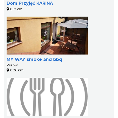
Dom Przyjęć KARINA
0.17 km
MY WAY smoke and bbq
Pszów
0.26 km