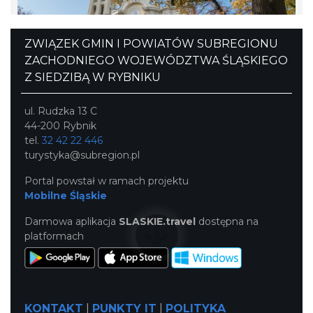
ZWIĄZEK GMIN I POWIATÓW SUBREGIONU
ZACHODNIEGO WOJEWÓDZTWA ŚLĄSKIEGO
Z SIEDZIBĄ W RYBNIKU
ul. Rudzka 13 C
44-200 Rybnik
tel.
32 42 22 446
turystyka@subregion.pl
Portal powstał w ramach projektu
Mobilne Śląskie
Darmowa aplikacja
SLASKIE.travel
dostępna na
platformach
KONTAKT
|
PUNKTY IT
|
POLITYKA