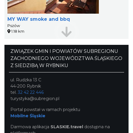
MY WAY smoke and bbq
Pszów
1.18 km
ZWIĄZEK GMIN I POWIATÓW SUBREGIONU
ZACHODNIEGO WOJEWÓDZTWA ŚLĄSKIEGO
Z SIEDZIBĄ W RYBNIKU
ul. Rudzka 13 C
44-200 Rybnik
tel.
32 42 22 446
turystyka@subregion.pl
Portal powstał w ramach projektu
Mobilne Śląskie
Darmowa aplikacja
SLASKIE.travel
dostępna na
platformach