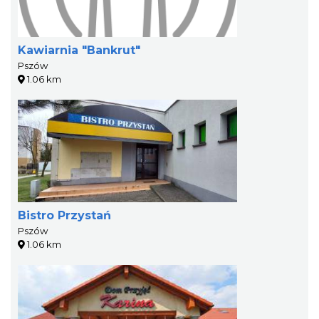
Kawiarnia "Bankrut"
Pszów
1.06 km
Bistro Przystań
Pszów
1.06 km