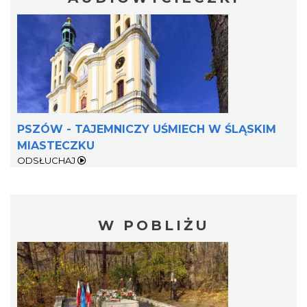
PSZÓW - TAJEMNICZY UŚMIECH W ŚLĄSKIM
MIASTECZKU
ODSŁUCHAJ
W POBLIŻU