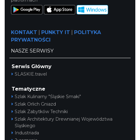
KONTAKT
|
PUNKTY IT
|
POLITYKA
PRYWATNOŚCI
NASZE SERWISY
Serwis Główny
SLASKIE.travel
Tematyczne
Szlak Kulinarny "Śląskie Smaki"
Szlak Orlich Gniazd
Szlak Zabytków Techniki
Szlak Architektury Drewnianej Województwa
Śląskiego
Industriada