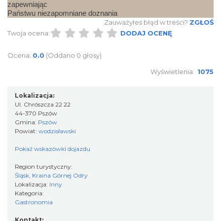
zapewniając
Państwu niezapomniane doznania
Zauważyłeś błąd w treści?
ZGŁOŚ
Twoja ocena:
DODAJ OCENĘ
Ocena:
0.0
(Oddano 0 głosy)
Wyświetlenia:
1075
Lokalizacja:
Ul. Chrószcza 22 22
44-370 Pszów
Gmina:
Pszów
Powiat:
wodzisławski
Pokaż wskazówki dojazdu
Region turystyczny:
Śląsk, Kraina Górnej Odry
Lokalizacja:
Inny
Kategoria:
Gastronomia
Kontakt: