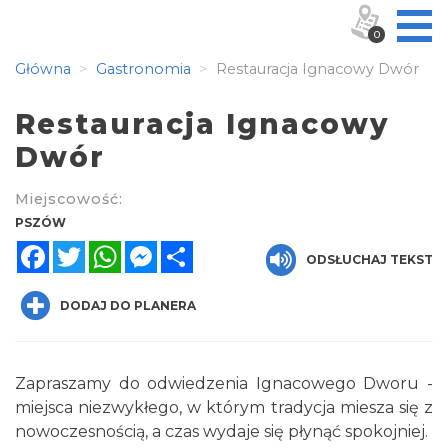
0
Główna
Gastronomia
Restauracja Ignacowy Dwór
Restauracja Ignacowy
Dwór
Miejscowość:
PSZÓW
Facebook
Twitter
WhatsApp
Messenger
Share
ODSŁUCHAJ TEKST
DODAJ DO PLANERA
Zapraszamy do odwiedzenia Ignacowego Dworu -
miejsca niezwykłego, w którym tradycja miesza się z
nowoczesnością, a czas wydaje się płynąć spokojniej.