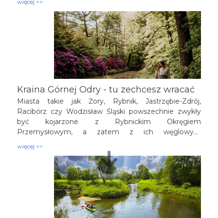
więcej >>
przyciąga rodziny, rowerzystów i kajakarzy. Idealne na
dłuższy spacer, rowerową przejażdżkę i piknik w
otoczeniu przyrody.
Kraina Górnej Odry - tu zechcesz wracać
Miasta takie jak Żory, Rybnik, Jastrzębie-Zdrój,
Racibórz czy Wodzisław Śląski powszechnie zwykły
być kojarzone z Rybnickim Okręgiem
Przemysłowym, a zatem z ich węglowym
bogactwem ukrytym pod powierzchnią ziemi. W
więcej >>
istocie zaś, miejskie te ośrodki wespół z przyległymi
do nich gminami skupionymi w Związku Subregionu
Zachodniego kuszą turystów pod nowym wspólnym
mianem Krainy Górnej Odry. Druga co do wielkości
rzeka Polski wytyczyła w tym regionie oś, zwracając
przy tym uwagę na przyrodnicze piękno zachodniej
części województwa śląskiego. Jak więc doświadczyć