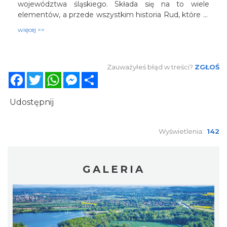
województwa śląskiego. Składa się na to wiele
elementów, a przede wszystkim historia Rud, które w
średniowieczu promieniowały na całą rozległą okolicę
więcej >>
nowinkami technologicznymi, przyniesionymi z
Europy Zachodniej przez cystersów.
Zauważyłeś błąd w treści?
ZGŁOŚ
Facebook
Twitter
WhatsApp
Messenger
Share
Udostępnij
Wyświetlenia:
142
GALERIA