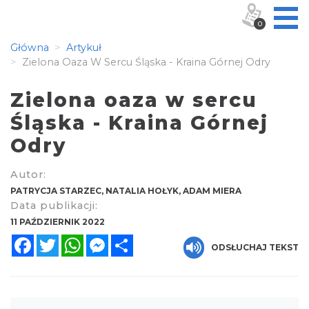
0
Główna
Artykuł
Zielona Oaza W Sercu Śląska - Kraina Górnej Odry
Zielona oaza w sercu
Śląska - Kraina Górnej
Odry
Autor:
PATRYCJA STARZEC, NATALIA HOŁYK, ADAM MIERA
Data publikacji:
11 PAŹDZIERNIK 2022
Facebook
Twitter
WhatsApp
Messenger
Share
ODSŁUCHAJ TEKST