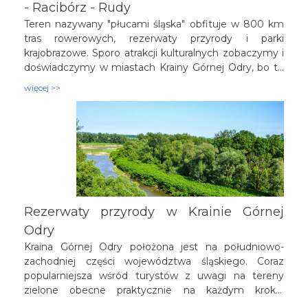
- Racibórz - Rudy
Teren nazywany "płucami śląska" obfituje w 800 km
tras rowerowych, rezerwaty przyrody i parki
krajobrazowe. Sporo atrakcji kulturalnych zobaczymy i
doświadczymy w miastach Krainy Górnej Odry, bo to
o niej mowa. Przemierzając Krainę natkniemy się
więcej >>
także na zabytki techniki. No to jak? Zaczynamy!
Rezerwaty przyrody w Krainie Górnej
Odry
Kraina Górnej Odry położona jest na południowo-
zachodniej części województwa śląskiego. Coraz
popularniejsza wśród turystów z uwagi na tereny
zielone obecne praktycznie na każdym kroku.
Przyrodnicza atrakcyjność tej cześci woj. śląskiego