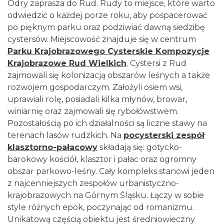
Odry zaprasza do Rud. Rudy to miejsce, które warto
odwiedzić o każdej porze roku, aby pospacerować
po pięknym parku oraz podziwiać dawną siedzibę
cystersów. Miejscowość znajduje się w centrum
Parku Krajobrazowego Cysterskie Kompozycje
Krajobrazowe Rud Wielkich
. Cystersi z Rud
zajmowali się kolonizacją obszarów leśnych a także
rozwojem gospodarczym. Założyli osiem wsi,
uprawiali rolę, posiadali kilka młynów, browar,
winiarnię oraz zajmowali się rybołówstwem.
Pozostałością po ich działalności są liczne stawy na
terenach lasów rudzkich. Na
pocysterski zespół
klasztorno-pałacowy
składają się: gotycko-
barokowy kościół, klasztor i pałac oraz ogromny
obszar parkowo-leśny. Cały kompleks stanowi jeden
z najcenniejszych zespołów urbanistyczno-
krajobrazowych na Górnym Śląsku. Łączy w sobie
style różnych epok, poczynając od romanizmu.
Unikatową częścią obiektu jest średniowieczny