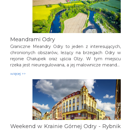
tym obszarze Odra i jej dopływy: Olza, Szotkówka,
Psina, Ruda i Bierawka – niczym krwiobieg dłoni,
położonej na mapie – wyznaczają jej terytorialny
zasięg i łączą poszczególne części składowe.
Meandrami Odry
Graniczne Meandry Odry to jeden z interesujących,
chronionych obszarów, leżący na brzegach Odry w
rejonie Chałupek oraz ujścia Olzy. W tym miejscu
rzeka jest nieuregulowana, a jej malownicze meandry
wraz z okolicznymi łąkami i lasami tworzą teren cenny
więcej >>
przyrodniczo.
Weekend w Krainie Górnej Odry - Rybnik