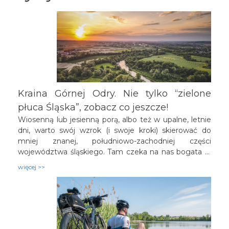
Kraina Górnej Odry. Nie tylko “zielone
płuca Śląska”, zobacz co jeszcze!
Wiosenną lub jesienną porą, albo też w upalne, letnie
dni, warto swój wzrok (i swoje kroki) skierować do
mniej znanej, południowo-zachodniej części
województwa śląskiego. Tam czeka na nas bogata w
atrakcje i zielona Kraina Górnej Odry - kraina rozległych
więcej >>
lasów, malowniczych pól uprawnych, rzek oraz
stawów. Nic więc dziwnego, że nazywana jest często
“płucami Śląska”.