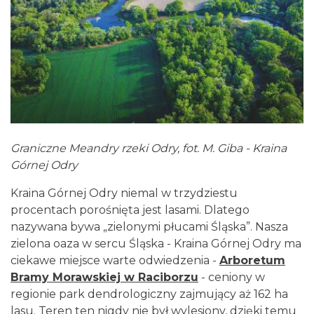
Graniczne Meandry rzeki Odry, fot. M. Giba - Kraina
Górnej Odry
Kraina Górnej Odry niemal w trzydziestu
procentach porośnięta jest lasami. Dlatego
nazywana bywa „zielonymi płucami Śląska”. Nasza
zielona oaza w sercu Śląska - Kraina Górnej Odry ma
ciekawe miejsce warte odwiedzenia -
Arboretum
Bramy Morawskiej w Raciborzu
- ceniony w
regionie park dendrologiczny zajmujący aż 162 ha
lasu. Teren ten nigdy nie był wylesiony, dzięki temu