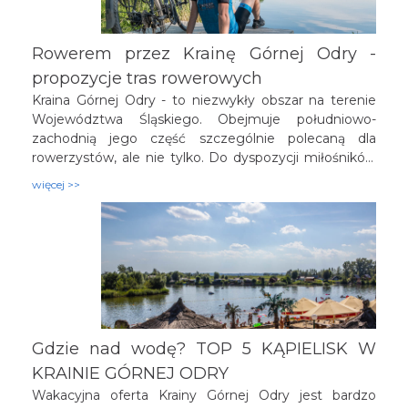
Rowerem przez Krainę Górnej Odry -
propozycje tras rowerowych
Kraina Górnej Odry - to niezwykły obszar na terenie
Województwa Śląskiego. Obejmuje południowo-
zachodnią jego część szczególnie polecaną dla
rowerzystów, ale nie tylko. Do dyspozycji miłośników
dwóch kółek przygotowano ponad 800 km tras
więcej >>
rowerowych - to droga dłuższa niż z Zakopanego na
Hel! Kraina Górnej Odry stanowi "płuca Śląska" z uwagi
na liczne rezerwaty przyrody i rozległe parki
krajobrazowe a zabytki architektury sakralnej, techniki
sprawią, że jeszcze nie raz zapragnie się tam powrócić.
Poniżej prezentujemy zestawienie kilku wybranych
tras rowerowych, wybór należy do Was.
Gdzie nad wodę? TOP 5 KĄPIELISK W
KRAINIE GÓRNEJ ODRY
Wakacyjna oferta Krainy Górnej Odry jest bardzo