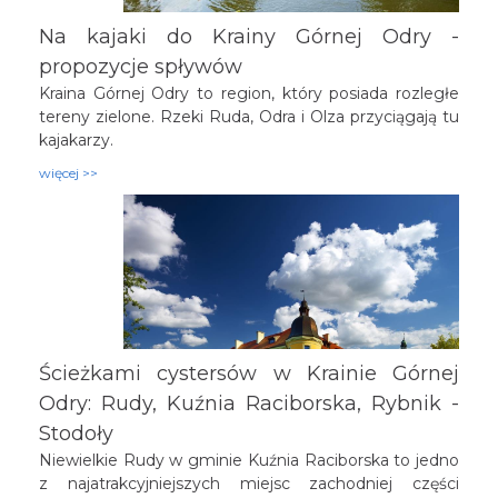
tych terenów? Najlepiej odkrywając ich naturalne
Na kajaki do Krainy Górnej Odry -
atrakcje aktywnie, na świeżym powietrzu!
propozycje spływów
Kraina Górnej Odry to region, który posiada rozległe
tereny zielone. Rzeki Ruda, Odra i Olza przyciągają tu
kajakarzy.
więcej >>
Ścieżkami cystersów w Krainie Górnej
Odry: Rudy, Kuźnia Raciborska, Rybnik -
Stodoły
Niewielkie Rudy w gminie Kuźnia Raciborska to jedno
z najatrakcyjniejszych miejsc zachodniej części