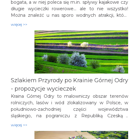
bogata, a w niej poleca się m.in. spływy kajakowe czy
długie wycieczki rowerowe... ale to nie wszystko!
Można znaleźć u nas sporo wodnych atrakcji, które
warto odwiedzić, aby zażyć letnich promieni i dobrze
więcej >>
wykorzystać czas wolny. Odkryjcie swój zakątek na
weekendowy wypad w Krainie Górnej Odry!
Szlakiem Przyrody po Krainie Górnej Odry
- propozycje wycieczek
Kraina Górnej Odry to malowniczy obszar terenów
rolniczych, lasów i wód zlokalizowany w Polsce, w
południowo-zachodniej części województwa
śląskiego, na pograniczu z Republiką Czeską i
województwem opolskim. Obejmuje ona powiaty:
więcej >>
rybnicki, raciborski, wodzisławski oraz miasta na
prawach powiatu: Rybnik, Żory i Jastrzębie Zdrój. W