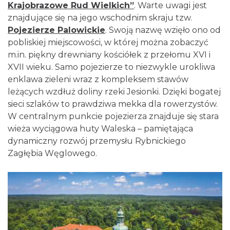
Krajobrazowe Rud Wielkich”
.
Warte uwagi jest
znajdujące się na jego wschodnim skraju tzw.
Pojezierze Palowickie
. Swoją nazwę wzięło ono od
pobliskiej miejscowości, w której można zobaczyć
m.in. piękny drewniany kościółek z przełomu XVI i
XVII wieku. Samo pojezierze to niezwykle urokliwa
enklawa zieleni wraz z kompleksem stawów
leżących wzdłuż doliny rzeki Jesionki. Dzięki bogatej
sieci szlaków to prawdziwa mekka dla rowerzystów.
W centralnym punkcie pojezierza znajduje się stara
wieża wyciągowa huty Waleska – pamiętająca
dynamiczny rozwój przemysłu Rybnickiego
Zagłębia Węglowego.