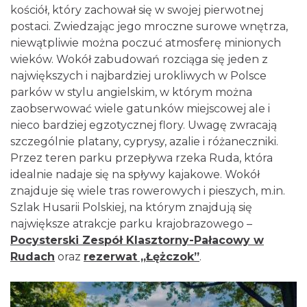
kościół, który zachował się w swojej pierwotnej
postaci. Zwiedzając jego mroczne surowe wnętrza,
niewątpliwie można poczuć atmosferę minionych
wieków. Wokół zabudowań rozciąga się jeden z
największych i najbardziej urokliwych w Polsce
parków w stylu angielskim, w którym można
zaobserwować wiele gatunków miejscowej ale i
nieco bardziej egzotycznej flory. Uwagę zwracają
szczególnie platany, cyprysy, azalie i różaneczniki.
Przez teren parku przepływa rzeka Ruda, która
idealnie nadaje się na spływy kajakowe. Wokół
znajduje się wiele tras rowerowych i pieszych, m.in.
Szlak Husarii Polskiej, na którym znajdują się
największe atrakcje parku krajobrazowego –
Pocysterski Zespół Klasztorny-Pałacowy w
Rudach
oraz
rezerwat „Łężczok”
.