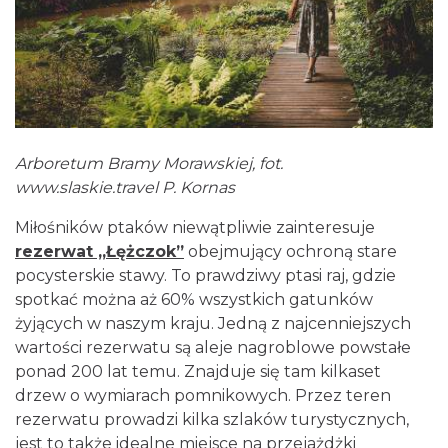
Arboretum Bramy Morawskiej, fot.
www.slaskie.travel
P. Kornas
Miłośników ptaków niewątpliwie zainteresuje
rezerwat „Łężczok”
obejmujący ochroną stare
pocysterskie stawy. To prawdziwy ptasi raj, gdzie
spotkać można aż 60% wszystkich gatunków
żyjących w naszym kraju. Jedną z najcenniejszych
wartości rezerwatu są aleje nagroblowe powstałe
ponad 200 lat temu. Znajduje się tam kilkaset
drzew o wymiarach pomnikowych. Przez teren
rezerwatu prowadzi kilka szlaków turystycznych,
jest to także idealne miejsce na przejażdżki