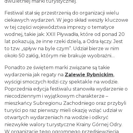
dwuletniej marki turystycznej.
Festiwal stał się przestrzenią do organizacji wielu
ciekawych wydarzeń. W jego skład weszły kluczowe
w tej części województwa imprezy o tematyce
wodnej, takie jak: XXII Pływadła, które od ponad 20
lat pokazują, że inne rzeki dzielą, a Odra łączy. Jest
to tzw. „spływ na byle czym”. Udział bierze w nim
około 50 załóg, którym nie brakuje wyobraźni…
Ponadto ze świętem marki związane są takie
wydarzenia jak regaty na
Zalewie Rybnickim
,
wyścigi smoczych łodzi czy spektakle na wodzie.
Poprzednia edycja festiwalu stanowiła wydarzenie o
niecodziennym i wyjątkowym charakterze –
mieszkańcy Subregionu Zachodniego oraz przybyli
turyści po raz pierwszy mieli okazję wziąć udział w
otwartych wydarzeniach na wodzie i odkryć
niezwykłe walory turystyczne Krainy Górnej Odry.
W organizację tego ogromnego przedsięwzięcia