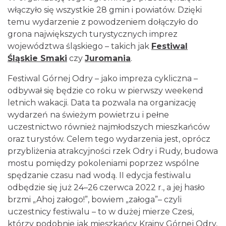
włączyło się wszystkie 28 gmin i powiatów. Dzięki
temu wydarzenie z powodzeniem dołączyło do
grona największych turystycznych imprez
województwa śląskiego – takich jak
Festiwal
Śląskie Smaki
czy
Juromania
.
Festiwal Górnej Odry – jako impreza cykliczna –
odbywał się będzie co roku w pierwszy weekend
letnich wakacji. Data ta pozwala na organizację
wydarzeń na świeżym powietrzu i pełne
uczestnictwo również najmłodszych mieszkańców
oraz turystów. Celem tego wydarzenia jest, oprócz
przybliżenia atrakcyjności rzek Odry i Rudy, budowa
mostu pomiędzy pokoleniami poprzez wspólne
spędzanie czasu nad wodą. II edycja festiwalu
odbędzie się już 24–26 czerwca 2022 r., a jej hasło
brzmi „Ahoj załogo!”, bowiem „załoga”– czyli
uczestnicy festiwalu – to w dużej mierze Czesi,
którzy podobnie jak mieszkańcy Krainy Górnej Odry,