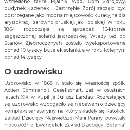
wzniesiono także Pijalnię Wód, Dom Zdrojowy,
budynek Łazienek I. Jastrzębie Zdrój zaczęło być
postrzegane jako modna miejscowość kuracyjna dla
arystokracji, zarówno pruskiej, jak i polskiej. W roku
1864 rozpoczęła się sprzedaż 16-krotnie
zagęszczonej solanki jastrzębskiej. Wtedy też do
Stanów Zjednoczonych zostało wyeksportowane
ponad 10 tysięcy butelek solanki, a w roku kolejnym
ponad 14 tysięcy.
O uzdrowisku
Uzdrowisko w 1868 r. stało się własnością spółki
Actien Commandit Gesellschaft, zaś w ostatnich
latach XIX w. kupił je Juliusz Landau. Rozrastające
się uzdrowisko wzbogaciło się niebawem o dziecięcy
kompleks sanatoryjny, na który składały się Katolicki
Zakład Dziecięcy Najświętszej Marii Panny, powstały
nieco później Ewangelicki Zakład Dziecięcy „Betania”