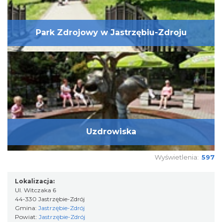
Park Zdrojowy w Jastrzębiu-Zdroju
Uzdrowiska
Wyświetlenia:
597
Lokalizacja:
Ul. Witczaka 6
44-330 Jastrzębie-Zdrój
Gmina:
Jastrzębie-Zdrój
Powiat:
Jastrzębie-Zdrój