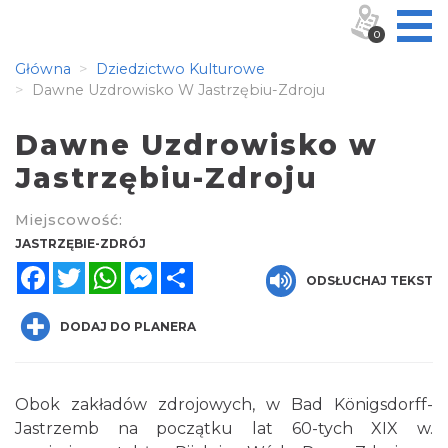
0
Główna
Dziedzictwo Kulturowe
Dawne Uzdrowisko W Jastrzębiu-Zdroju
Dawne Uzdrowisko w
Jastrzębiu-Zdroju
Miejscowość:
JASTRZĘBIE-ZDRÓJ
Facebook
Twitter
WhatsApp
Messenger
Share
ODSŁUCHAJ TEKST
DODAJ DO PLANERA
Obok zakładów zdrojowych, w Bad Königsdorff-
Jastrzemb na początku lat 60-tych XIX w.