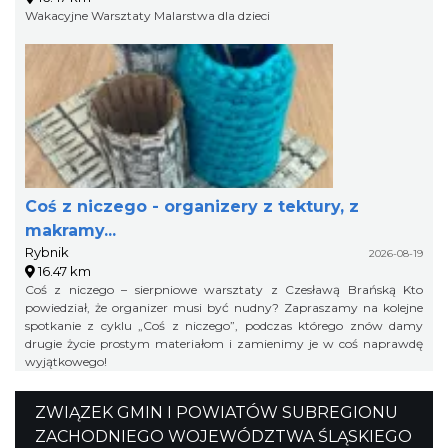
Wakacyjne Warsztaty Malarstwa dla dzieci
Coś z niczego - organizery z tektury, z
makramy...
Rybnik
2026-08-19
16.47 km
Coś z niczego – sierpniowe warsztaty z Czesławą Brańską Kto
powiedział, że organizer musi być nudny? Zapraszamy na kolejne
spotkanie z cyklu „Coś z niczego”, podczas którego znów damy
drugie życie prostym materiałom i zamienimy je w coś naprawdę
wyjątkowego!
ZWIĄZEK GMIN I POWIATÓW SUBREGIONU
ZACHODNIEGO WOJEWÓDZTWA ŚLĄSKIEGO