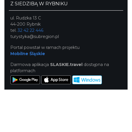
Z SIEDZIBĄ W RYBNIKU
ul. Rudzka 13 C
44-200 Rybnik
tel.
32 42 22 446
turystyka@subregion.pl
Portal powstał w ramach projektu
Mobilne Śląskie
Darmowa aplikacja
SLASKIE.travel
dostępna na
platformach
KONTAKT
|
PUNKTY IT
|
POLITYKA
PRYWATNOŚCI
NASZE SERWISY