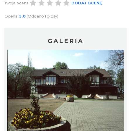
Twoja ocena:
DODAJ OCENĘ
Ocena:
5.0
(Oddano 1 głosy)
GALERIA