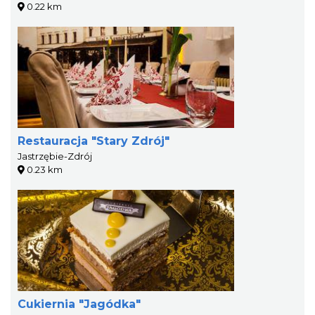
0.22 km
Restauracja "Stary Zdrój"
Jastrzębie-Zdrój
0.23 km
Cukiernia "Jagódka"