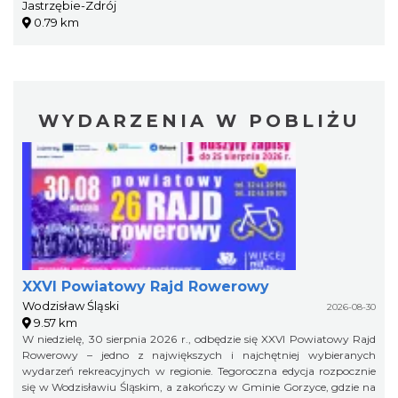
Jastrzębie-Zdrój
0.79 km
WYDARZENIA W POBLIŻU
XXVI Powiatowy Rajd Rowerowy
Wodzisław Śląski
2026-08-30
9.57 km
W niedzielę, 30 sierpnia 2026 r., odbędzie się XXVI Powiatowy Rajd
Rowerowy – jedno z największych i najchętniej wybieranych
wydarzeń rekreacyjnych w regionie. Tegoroczna edycja rozpocznie
się w Wodzisławiu Śląskim, a zakończy w Gminie Gorzyce, gdzie na