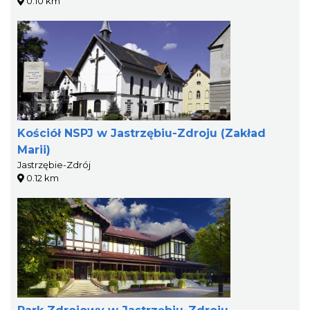
0.10 km
Kościół NSPJ w Jastrzębiu-Zdroju (Zakład
Marii)
Jastrzębie-Zdrój
0.12 km