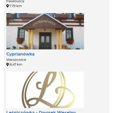
Pawłowice
7.79 km
Cyprianówka
Warszowice
8.47 km
Leśniczówka - Dworek Weselny