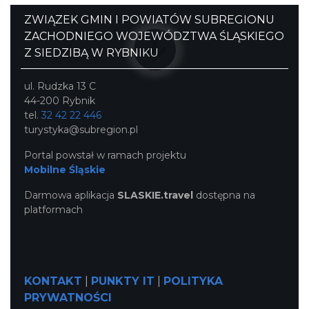
ZWIĄZEK GMIN I POWIATÓW SUBREGIONU
ZACHODNIEGO WOJEWÓDZTWA ŚLĄSKIEGO
Z SIEDZIBĄ W RYBNIKU
ul. Rudzka 13 C
44-200 Rybnik
tel.
32 42 22 446
turystyka@subregion.pl
Portal powstał w ramach projektu
Mobilne Śląskie
Darmowa aplikacja
SLASKIE.travel
dostępna na
platformach
KONTAKT
|
PUNKTY IT
|
POLITYKA
PRYWATNOŚCI