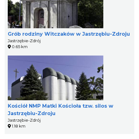
Grób rodziny Witczaków w Jastrzębiu-Zdroju
Jastrzębie-Zdrój
0.65 km
Kościół NMP Matki Kościoła tzw. silos w
Jastrzębiu-Zdroju
Jastrzębie-Zdrój
1.18 km