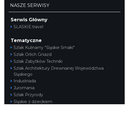
NASZE SERWISY
Serwis Główny
SLASKIE.travel
Tematyczne
Szlak Kulinarny "Śląskie Smaki"
Szlak Orlich Gniazd
Szlak Zabytków Techniki
Szlak Architektury Drewnianej Województwa
Śląskiego
Industriada
Juromania
Szlak Przyrody
Śląskie z dzieckiem
Śląskie po zdrowie
Narty w Śląskim
Rowerem przez Śląskie