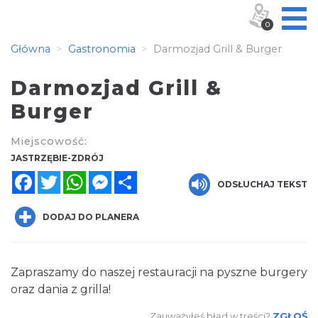
0
Główna
Gastronomia
Darmozjad Grill & Burger
Darmozjad Grill &
Burger
Miejscowość:
JASTRZĘBIE-ZDRÓJ
Facebook
Twitter
WhatsApp
Messenger
Share
ODSŁUCHAJ TEKST
DODAJ DO PLANERA
Zapraszamy do naszej restauracji na pyszne burgery
oraz dania z grilla!
Zauważyłeś błąd w treści?
ZGŁOŚ