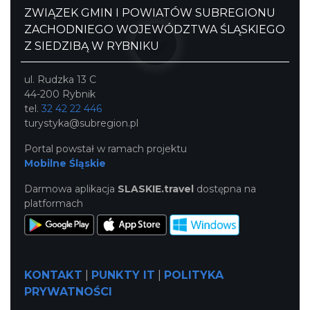
ZWIĄZEK GMIN I POWIATÓW SUBREGIONU
ZACHODNIEGO WOJEWÓDZTWA ŚLĄSKIEGO
Z SIEDZIBĄ W RYBNIKU
ul. Rudzka 13 C
44-200 Rybnik
tel.
32 42 22 446
turystyka@subregion.pl
Portal powstał w ramach projektu
Mobilne Śląskie
Darmowa aplikacja
SLASKIE.travel
dostępna na
platformach
KONTAKT
|
PUNKTY IT
|
POLITYKA
PRYWATNOŚCI