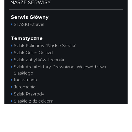
NASZE SERWISY
Serwis Główny
SLASKIE.travel
Tematyczne
Szlak Kulinarny "Śląskie Smaki"
Szlak Orlich Gniazd
Szlak Zabytków Techniki
Szlak Architektury Drewnianej Województwa
Śląskiego
Industriada
Juromania
Szlak Przyrody
Śląskie z dzieckiem
Śląskie po zdrowie
Narty w Śląskim
Rowerem przez Śląskie
Kajakiem przez Śląskie