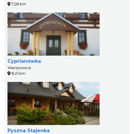
7.28 km
Cyprianówka
Warszowice
8.21 km
Pyszna Stajenka