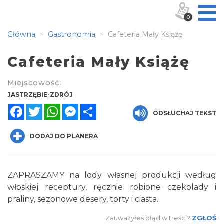
0
Główna
Gastronomia
Cafeteria Mały Książę
Cafeteria Mały Książę
Miejscowość:
JASTRZĘBIE-ZDRÓJ
Facebook
Twitter
WhatsApp
Messenger
Share
ODSŁUCHAJ TEKST
DODAJ DO PLANERA
ZAPRASZAMY na lody własnej produkcji według
włoskiej receptury, ręcznie robione czekolady i
praliny, sezonowe desery, torty i ciasta.
Zauważyłeś błąd w treści?
ZGŁOŚ