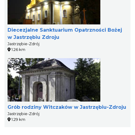
Diecezjalne Sanktuarium Opatrzności Bożej
w Jastrzębiu Zdroju
Jastrzębie-Zdrój
1.26 km
Grób rodziny Witczaków w Jastrzębiu-Zdroju
Jastrzębie-Zdrój
1.29 km