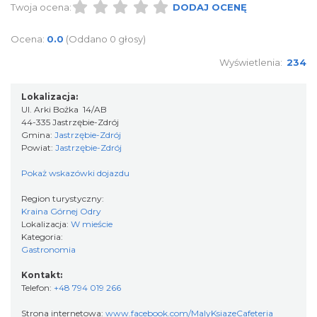
Twoja ocena:
DODAJ OCENĘ
Ocena:
0.0
(Oddano 0 głosy)
Wyświetlenia:
234
Lokalizacja:
Ul. Arki Bożka 14/AB
44-335 Jastrzębie-Zdrój
Gmina:
Jastrzębie-Zdrój
Powiat:
Jastrzębie-Zdrój
Pokaż wskazówki dojazdu
Region turystyczny:
Kraina Górnej Odry
Lokalizacja:
W mieście
Kategoria:
Gastronomia
Kontakt:
Telefon:
+48 794 019 266
Strona internetowa:
www.facebook.com/MalyKsiazeCafeteria