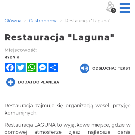
0
Główna
Gastronomia
Restauracja "Laguna"
Restauracja "Laguna"
Miejscowość:
RYBNIK
Facebook
Twitter
WhatsApp
Messenger
Share
ODSŁUCHAJ TEKST
DODAJ DO PLANERA
Restauracja zajmuje się organizacją wesel, przyjęć
komunijnych.
Restauracja LAGUNA to wyjątkowe miejsce, gdzie w
domowej atmosferze zjesz najlepsze dania