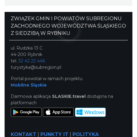
ZWIĄZEK GMIN I POWIATÓW SUBREGIONU
ZACHODNIEGO WOJEWÓDZTWA ŚLĄSKIEGO
Z SIEDZIBĄ W RYBNIKU
ul. Rudzka 13 C
44-200 Rybnik
tel.
32 42 22 446
turystyka@subregion.pl
Portal powstał w ramach projektu
Mobilne Śląskie
Darmowa aplikacja
SLASKIE.travel
dostępna na
platformach
KONTAKT
|
PUNKTY IT
|
POLITYKA