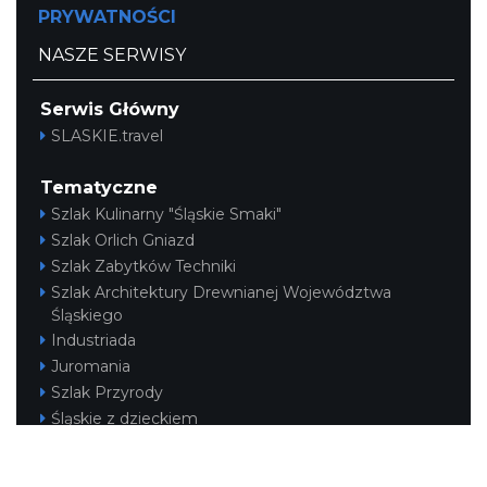
PRYWATNOŚCI
NASZE SERWISY
Serwis Główny
SLASKIE.travel
Tematyczne
Szlak Kulinarny "Śląskie Smaki"
Szlak Orlich Gniazd
Szlak Zabytków Techniki
Szlak Architektury Drewnianej Województwa
Śląskiego
Industriada
Juromania
Szlak Przyrody
Śląskie z dzieckiem
Śląskie po zdrowie
Narty w Śląskim