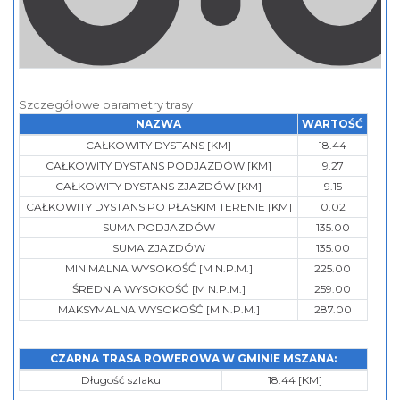
Szczegółowe parametry trasy
NAZWA
WARTOŚĆ
CAŁKOWITY DYSTANS [KM]
18.44
CAŁKOWITY DYSTANS PODJAZDÓW [KM]
9.27
CAŁKOWITY DYSTANS ZJAZDÓW [KM]
9.15
CAŁKOWITY DYSTANS PO PŁASKIM TERENIE [KM]
0.02
SUMA PODJAZDÓW
135.00
SUMA ZJAZDÓW
135.00
MINIMALNA WYSOKOŚĆ [M N.P.M.]
225.00
ŚREDNIA WYSOKOŚĆ [M N.P.M.]
259.00
MAKSYMALNA WYSOKOŚĆ [M N.P.M.]
287.00
CZARNA TRASA ROWEROWA W GMINIE MSZANA:
Długość szlaku
18.44 [KM]