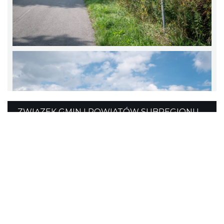
ZWIĄZEK GMIN I POWIATÓW SUBREGIONU
ZACHODNIEGO WOJEWÓDZTWA ŚLĄSKIEGO
Z SIEDZIBĄ W RYBNIKU
ul. Rudzka 13 C
44-200 Rybnik
tel.
32 42 22 446
turystyka@subregion.pl
Portal powstał w ramach projektu
Mobilne Śląskie