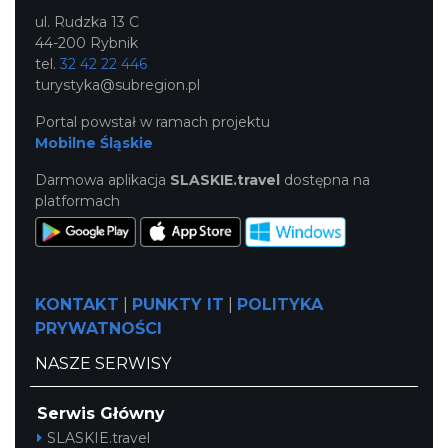
ul. Rudzka 13 C
44-200 Rybnik
tel.
32 42 22 446
turystyka@subregion.pl
Portal powstał w ramach projektu
Mobilne Śląskie
Darmowa aplikacja
SLASKIE.travel
dostępna na
platformach
KONTAKT
|
PUNKTY IT
|
POLITYKA
PRYWATNOŚCI
NASZE SERWISY
Serwis Główny
SLASKIE.travel