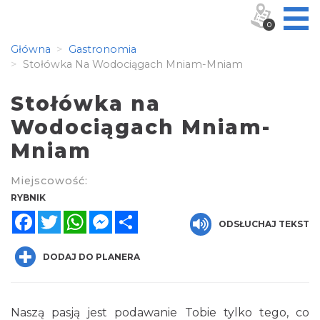
0
Główna
Gastronomia
Stołówka Na Wodociągach Mniam-Mniam
Stołówka na
Wodociągach Mniam-
Mniam
Miejscowość:
RYBNIK
Facebook
Twitter
WhatsApp
Messenger
Share
ODSŁUCHAJ TEKST
DODAJ DO PLANERA
Naszą pasją jest podawanie Tobie tylko tego, co