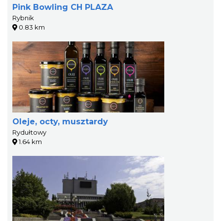
Pink Bowling CH PLAZA
Rybnik
0.83 km
Oleje, octy, musztardy
Rydułtowy
1.64 km