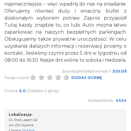
najsmaczniejsze – więc wpadnij do nas na śniadanie.
Oferujemy również duży i smaczny bufet z
doskonałym wyborem potraw. Zaproś przyjaciół!
Tutaj każdy znajdzie to, co lubi. Auto można łatwo
zaparkować na naszych bezpłatnych parkingach.
Obsługujemy także prywatne uroczystości. W celu
uzyskania dalszych informacji i rezerwacji prosimy o
kontakt. Jesteśmy czynni przez 5 dni w tygodniu od
08:00 do 16:30. Nasze dni wolne to sobota i niedziela.
Zauważyłeś błąd w treści?
ZGŁOŚ
Twoja ocena:
DODAJ OCENĘ
Ocena:
5.0
(Oddano 2 głosy)
Wyświetlenia:
4324
Lokalizacja:
Ul. Pod Lasem 62
44-210 Rybnik
Gmina:
Rybnik