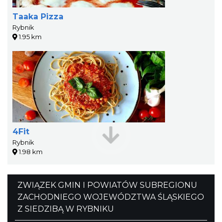
Taaka Pizza
Rybnik
1.95 km
4Fit
Rybnik
1.98 km
ZWIĄZEK GMIN I POWIATÓW SUBREGIONU
ZACHODNIEGO WOJEWÓDZTWA ŚLĄSKIEGO
Z SIEDZIBĄ W RYBNIKU