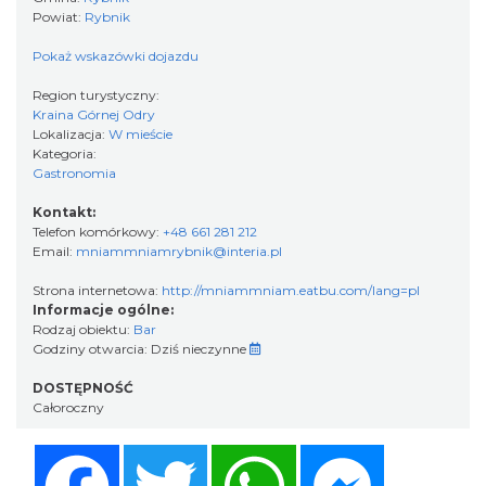
Powiat:
Rybnik
Pokaż wskazówki dojazdu
Region turystyczny:
Kraina Górnej Odry
Lokalizacja:
W mieście
Kategoria:
Gastronomia
Kontakt:
Telefon komórkowy:
+48 661 281 212
Email:
mniammniamrybnik@interia.pl
Strona internetowa:
http://mniammniam.eatbu.com/lang=pl
Informacje ogólne:
Rodzaj obiektu:
Bar
Godziny otwarcia:
Dziś nieczynne
DOSTĘPNOŚĆ
Całoroczny
Facebook
Twitter
WhatsApp
Messenger