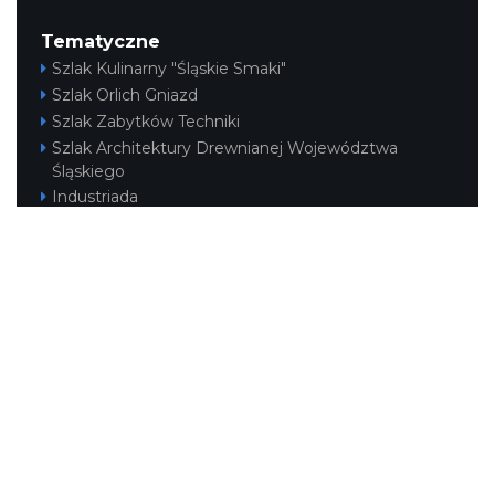
Tematyczne
Szlak Kulinarny "Śląskie Smaki"
Szlak Orlich Gniazd
Szlak Zabytków Techniki
Szlak Architektury Drewnianej Województwa
Śląskiego
Industriada
Juromania
Szlak Przyrody
Śląskie z dzieckiem
Śląskie po zdrowie
Narty w Śląskim
Rowerem przez Śląskie
Kajakiem przez Śląskie
Regionalne
Beskidy
Śląsk Cieszyński
Jura Krakowsko-Częstochowska