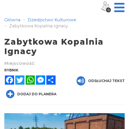
0
Główna
Dziedzictwo Kulturowe
Zabytkowa Kopalnia Ignacy
Zabytkowa Kopalnia
Ignacy
Miejscowość:
RYBNIK
Facebook
Twitter
WhatsApp
Messenger
Share
ODSŁUCHAJ TEKST
DODAJ DO PLANERA