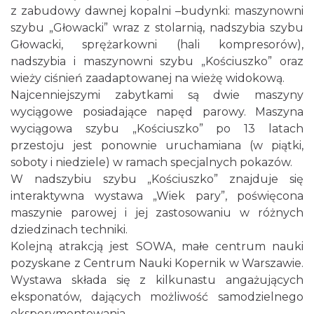
z zabudowy dawnej kopalni –budynki: maszynowni
szybu „Głowacki” wraz z stolarnią, nadszybia szybu
Głowacki, sprężarkowni (hali kompresorów),
nadszybia i maszynowni szybu „Kościuszko” oraz
wieży ciśnień zaadaptowanej na wieżę widokową.
Najcenniejszymi zabytkami są dwie maszyny
wyciągowe posiadające napęd parowy. Maszyna
wyciągowa szybu „Kościuszko” po 13 latach
przestoju jest ponownie uruchamiana (w piątki,
soboty i niedziele) w ramach specjalnych pokazów.
W nadszybiu szybu „Kościuszko” znajduje się
interaktywna wystawa „Wiek pary”, poświęcona
maszynie parowej i jej zastosowaniu w różnych
dziedzinach techniki.
Kolejną atrakcją jest SOWA, małe centrum nauki
pozyskane z Centrum Nauki Kopernik w Warszawie.
Wystawa składa się z kilkunastu angażujących
eksponatów, dających możliwość samodzielnego
eksperymentowania.