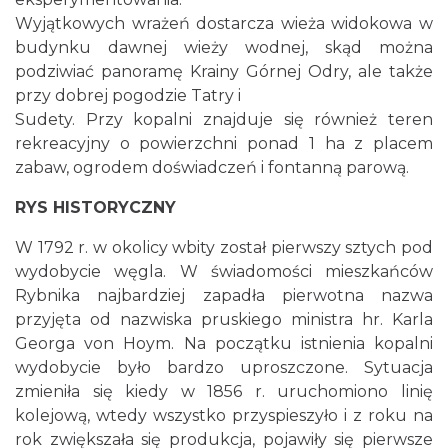
Wyjątkowych wrażeń dostarcza wieża widokowa w
budynku dawnej wieży wodnej, skąd można
podziwiać panoramę Krainy Górnej Odry, ale także
przy dobrej pogodzie Tatry i
Sudety. Przy kopalni znajduje się również teren
rekreacyjny o powierzchni ponad 1 ha z placem
zabaw, ogrodem doświadczeń i fontanną parową.
RYS HISTORYCZNY
W 1792 r. w okolicy wbity został pierwszy sztych pod
wydobycie węgla. W świadomości mieszkańców
Rybnika najbardziej zapadła pierwotna nazwa
przyjęta od nazwiska pruskiego ministra hr. Karla
Georga von Hoym. Na początku istnienia kopalni
wydobycie było bardzo uproszczone. Sytuacja
zmieniła się kiedy w 1856 r. uruchomiono linię
kolejową, wtedy wszystko przyspieszyło i z roku na
rok zwiększała się produkcja, pojawiły się pierwsze