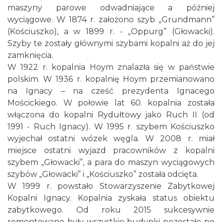
maszyny parowe odwadniające a później
wyciągowe. W 1874 r. założono szyb „Grundmann”
(Kościuszko), a w 1899 r. - „Oppurg” (Głowacki).
Szyby te zostały głównymi szybami kopalni aż do jej
zamknięcia.
W 1922 r. kopalnia Hoym znalazła się w państwie
polskim. W 1936 r. kopalnię Hoym przemianowano
na Ignacy – na cześć prezydenta Ignacego
Mościckiego. W połowie lat 60. kopalnia została
włączona do kopalni Rydułtowy jako Ruch II (od
1991 - Ruch Ignacy). W 1995 r. szybem Kościuszko
wyjechał ostatni wózek węgla. W 2008 r. miał
miejsce ostatni wyjazd pracowników z kopalni
szybem „Głowacki”, a para do maszyn wyciągowych
szybów „Głowacki” i „Kościuszko” została odcięta.
W 1999 r. powstało Stowarzyszenie Zabytkowej
Kopalni Ignacy. Kopalnia zyskała status obiektu
zabytkowego. Od roku 2015 sukcesywnie
remontowane były wszystkie budynki pozostałe po