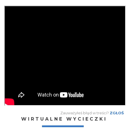
Zauważyłeś błąd w treści?
ZGŁOŚ
WIRTUALNE WYCIECZKI