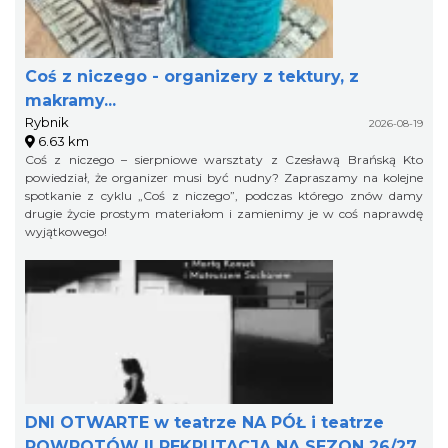
Coś z niczego - organizery z tektury, z
makramy...
Rybnik
2026-08-19
6.63 km
Coś z niczego – sierpniowe warsztaty z Czesławą Brańską Kto
powiedział, że organizer musi być nudny? Zapraszamy na kolejne
spotkanie z cyklu „Coś z niczego”, podczas którego znów damy
drugie życie prostym materiałom i zamienimy je w coś naprawdę
wyjątkowego!
DNI OTWARTE w teatrze NA PÓŁ i teatrze
POWROTÓW || REKRUTACJA NA SEZON 26/27