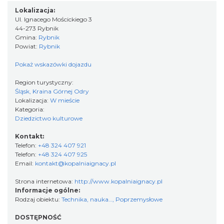
Lokalizacja:
Ul. Ignacego Mościckiego 3
44-273 Rybnik
Gmina:
Rybnik
Powiat:
Rybnik
Pokaż wskazówki dojazdu
Region turystyczny:
Śląsk, Kraina Górnej Odry
Lokalizacja:
W mieście
Kategoria:
Dziedzictwo kulturowe
Kontakt:
Telefon:
+48 324 407 921
Telefon:
+48 324 407 925
Email:
kontakt@kopalniaignacy.pl
Strona internetowa:
http://www.kopalniaignacy.pl
Informacje ogólne:
Rodzaj obiektu:
Technika, nauka…
,
Poprzemysłowe
DOSTĘPNOŚĆ