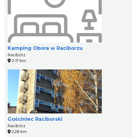
Kamping Obora w Raciborzu
Racibórz
0.17 km
Gościniec Raciborski
Racibórz
2.28 km