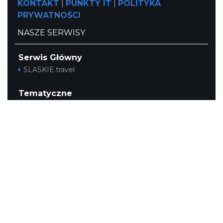
KONTAKT
|
PUNKTY IT
|
POLITYKA
PRYWATNOŚCI
NASZE SERWISY
Serwis Główny
SLASKIE.travel
Tematyczne
Szlak Kulinarny "Śląskie Smaki"
Szlak Orlich Gniazd
Szlak Zabytków Techniki
Szlak Architektury Drewnianej Województwa
Śląskiego
Industriada
Juromania
Szlak Przyrody
Śląskie z dzieckiem
Śląskie po zdrowie