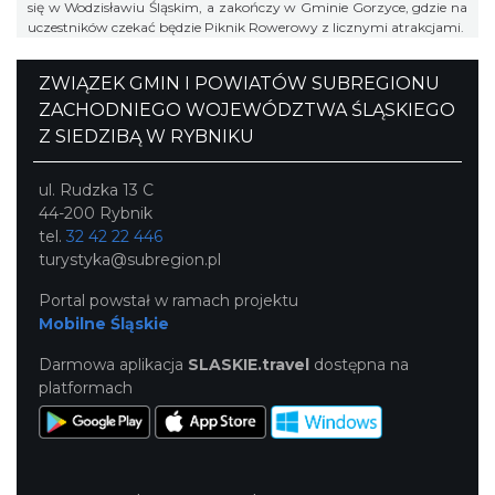
się w Wodzisławiu Śląskim, a zakończy w Gminie Gorzyce, gdzie na
uczestników czekać będzie Piknik Rowerowy z licznymi atrakcjami.
ZWIĄZEK GMIN I POWIATÓW SUBREGIONU
ZACHODNIEGO WOJEWÓDZTWA ŚLĄSKIEGO
Z SIEDZIBĄ W RYBNIKU
ul. Rudzka 13 C
44-200 Rybnik
tel.
32 42 22 446
turystyka@subregion.pl
Portal powstał w ramach projektu
Mobilne Śląskie
Darmowa aplikacja
SLASKIE.travel
dostępna na
platformach