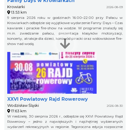
Fanny Days w Krowiarkach
Krowiarki
2026-08-09
13.53 km
9 sierpnia 2026 roku w godzinach 16:00–22:00 przy Pałacu w
Krowiarkach odbędzie się wyjątkowe wydarzenie Fanny Days – Czas
kawiarek i pirackie fire-show na wodzie. W programie znalazły się
m.in. zwiedzanie pałacu, prezentacja klasyków motoryzacji,
koncerty, atrakcje dla dzieci, korowód piracki oraz widowiskowe fire-
show nad wodą.
XXVI Powiatowy Rajd Rowerowy
Wodzisław Śląski
2026-08-30
17.63 km
W niedzielę, 30 sierpnia 2026 r., odbędzie się XXVI Powiatowy Rajd
Rowerowy – jedno z największych i najchętniej wybieranych
wydarzeń rekreacyjnych w regionie. Tegoroczna edycja rozpocznie