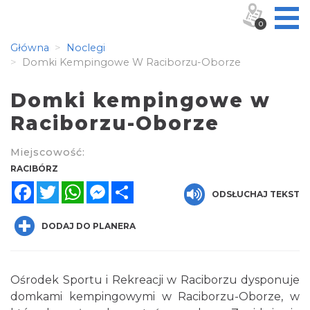
0
Główna
Noclegi
Domki Kempingowe W Raciborzu-Oborze
Domki kempingowe w
Raciborzu-Oborze
Miejscowość:
RACIBÓRZ
Facebook
Twitter
WhatsApp
Messenger
Share
ODSŁUCHAJ TEKST
DODAJ DO PLANERA
Ośrodek Sportu i Rekreacji w Raciborzu dysponuje
domkami kempingowymi w Raciborzu-Oborze, w