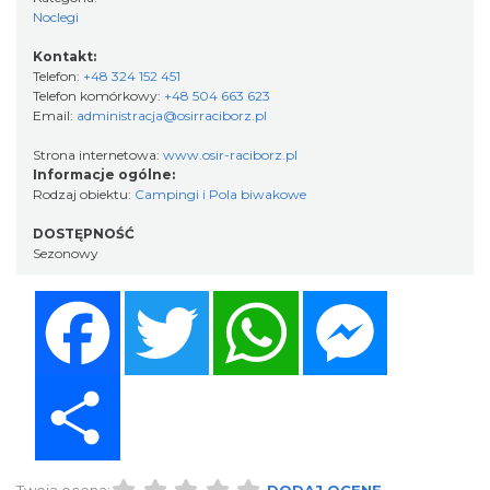
Noclegi
Kontakt:
Telefon:
+48 324 152 451
Telefon komórkowy:
+48 504 663 623
Email:
administracja@osirraciborz.pl
Strona internetowa:
www.osir-raciborz.pl
Informacje ogólne:
Rodzaj obiektu:
Campingi i Pola biwakowe
DOSTĘPNOŚĆ
Sezonowy
Facebook
Twitter
WhatsApp
Messenger
Share
Twoja ocena:
DODAJ OCENĘ