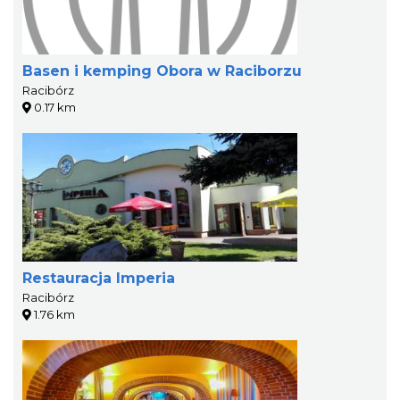
Basen i kemping Obora w Raciborzu
Racibórz
0.17 km
Restauracja Imperia
Racibórz
1.76 km