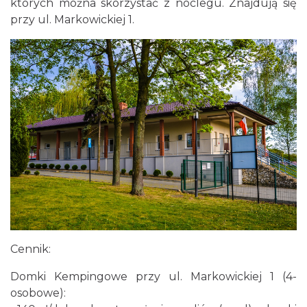
których można skorzystać z noclegu. Znajdują się
przy ul. Markowickiej 1.
Cennik:
Domki Kempingowe przy ul. Markowickiej 1 (4-
osobowe):