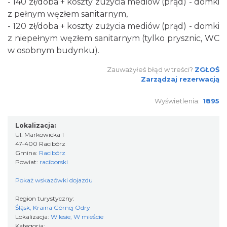
- 140 zł/doba + koszty zużycia mediów (prąd) - domki
z pełnym węzłem sanitarnym,
- 120 zł/doba + koszty zużycia mediów (prąd) - domki
z niepełnym węzłem sanitarnym (tylko prysznic, WC
w osobnym budynku).
Zauważyłeś błąd w treści?
ZGŁOŚ
Zarządzaj rezerwacją
Wyświetlenia:
1895
Lokalizacja:
Ul. Markowicka 1
47-400 Racibórz
Gmina:
Racibórz
Powiat:
raciborski
Pokaż wskazówki dojazdu
Region turystyczny:
Śląsk, Kraina Górnej Odry
Lokalizacja:
W lesie, W mieście
Kategoria: