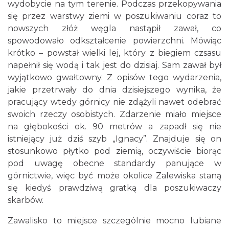
wydobycie na tym terenie. Podczas przekopywania
się przez warstwy ziemi w poszukiwaniu coraz to
nowszych złóż węgla nastąpił zawał, co
spowodowało odkształcenie powierzchni. Mówiąc
krótko – powstał wielki lej, który z biegiem czsasu
napełnił się wodą i tak jest do dzisiaj. Sam zawał był
wyjątkowo gwałtowny. Z opisów tego wydarzenia,
jakie przetrwały do dnia dzisiejszego wynika, że
pracujący wtedy górnicy nie zdążyli nawet odebrać
swoich rzeczy osobistych. Zdarzenie miało miejsce
na głębokości ok. 90 metrów a zapadł się nie
istniejący już dziś szyb „Ignacy”. Znajduje się on
stosunkowo płytko pod ziemią, oczywiście biorąc
pod uwagę obecne standardy panujące w
górnictwie, więc być może okolice Zalewiska staną
się kiedyś prawdziwą gratką dla poszukiwaczy
skarbów.
Zawalisko to miejsce szczególnie mocno lubiane