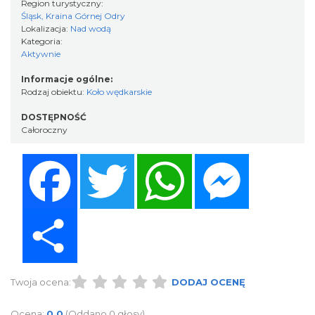
Region turystyczny:
Śląsk, Kraina Górnej Odry
Lokalizacja:
Nad wodą
Kategoria:
Aktywnie
Informacje ogólne:
Rodzaj obiektu:
Koło wędkarskie
DOSTĘPNOŚĆ
Całoroczny
Facebook
Twitter
WhatsApp
Messenger
Share
Twoja ocena:
DODAJ OCENĘ
Ocena:
0.0
(Oddano 0 głosy)