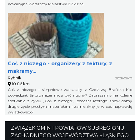
Wakacyjne Warsztaty Malarstwa dla dzieci
Coś z niczego - organizery z tektury, z
makramy...
Rybnik
2026-08-19
10.86 km
Coś z niczego – sierpniowe warsztaty z Czesławą Brańską Kto
powiedział, że organizer musi być nudny? Zapraszamy na kolejne
spotkanie z cyklu „Coś z niczego”, podczas którego znów damy
drugie życie prostym materiałom i zamienimy je w coś naprawdę
wyjątkowego!
ZWIĄZEK GMIN I POWIATÓW SUBREGIONU
ZACHODNIEGO WOJEWÓDZTWA ŚLĄSKIEGO