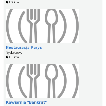
1.12 km
Restauracja Parys
Rydułtowy
1.51 km
Kawiarnia "Bankrut"