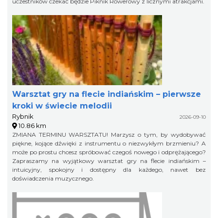
uczestników czekać będzie Piknik Rowerowy z licznymi atrakcjami.
Warsztat gry na flecie indiańskim – pierwsze
kroki w świecie melodii
Rybnik
2026-09-10
10.86 km
ZMIANA TERMINU WARSZTATU! Marzysz o tym, by wydobywać
piękne, kojące dźwięki z instrumentu o niezwykłym brzmieniu? A
może po prostu chcesz spróbować czegoś nowego i odprężającego?
Zapraszamy na wyjątkowy warsztat gry na flecie indiańskim –
intuicyjny, spokojny i dostępny dla każdego, nawet bez
doświadczenia muzycznego.