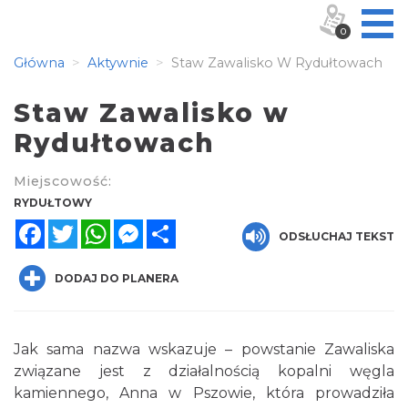
0
Główna
Aktywnie
Staw Zawalisko W Rydułtowach
Staw Zawalisko w
Rydułtowach
Miejscowość:
RYDUŁTOWY
Facebook
Twitter
WhatsApp
Messenger
Share
ODSŁUCHAJ TEKST
DODAJ DO PLANERA
Jak sama nazwa wskazuje – powstanie Zawaliska
związane jest z działalnością kopalni węgla
kamiennego, Anna w Pszowie, która prowadziła