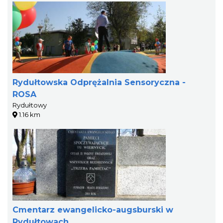
Rydułtowska Odprężalnia Sensoryczna -
ROSA
Rydułtowy
1.16 km
Cmentarz ewangelicko-augsburski w
Rydułtowach