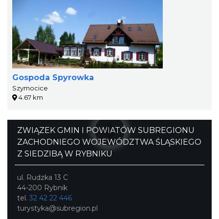
Gospoda Spyrowka
Szymocice
4.67 km
ZWIĄZEK GMIN I POWIATÓW SUBREGIONU
ZACHODNIEGO WOJEWÓDZTWA ŚLĄSKIEGO
Z SIEDZIBĄ W RYBNIKU
ul. Rudzka 13 C
44-200 Rybnik
tel.
32 42 22 446
turystyka@subregion.pl