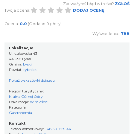
Zauważyłeś błąd w treści?
ZGŁOŚ
Twoja ocena:
DODAJ OCENĘ
Ocena:
0.0
(Oddano 0 głosy)
Wyświetlenia:
788
Lokalizacja:
Ul. Łukowska 43
44-295 Lyski
Gmina:
Lyski
Powiat:
rybnicki
Pokaż wskazówki dojazdu
Region turystyczny:
Kraina Górnej Odry
Lokalizacja:
W mieście
Kategoria:
Gastronomia
Kontakt:
Telefon komórkowy:
+48 501 669 441