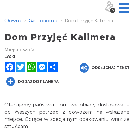
0
Główna
Gastronomia
Dom Przyjęć Kalimera
Dom Przyjęć Kalimera
Miejscowość:
LYSKI
Facebook
Twitter
WhatsApp
Messenger
Share
ODSŁUCHAJ TEKST
DODAJ DO PLANERA
Oferujemy państwu domowe obiady dostosowane
do Waszych potrzeb z dowozem na wskazane
miejsce. Gorące w specjalnym opakowaniu wraz ze
sztućcami.