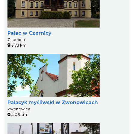
Pałac w Czernicy
Czernica
3.73 km
Pałacyk myśliwski w Zwonowicach
Zwonowice
4.06 km