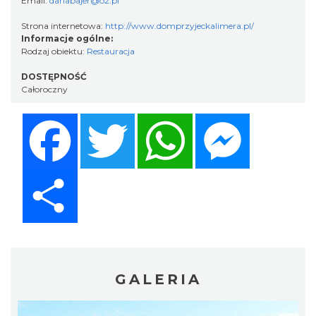
Email:
dariabajer@o2.pl
Strona internetowa:
http://www.domprzyjeckalimera.pl/
Informacje ogólne:
Rodzaj obiektu:
Restauracja
DOSTĘPNOŚĆ
Całoroczny
Facebook
Twitter
WhatsApp
Messenger
Share
GALERIA