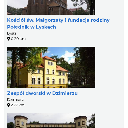
Kościół św. Małgorzaty i fundacja rodziny
Połednik w Lyskach
Lyski
0.20 km
Zespół dworski w Dzimierzu
Dzimierz
2.77 km