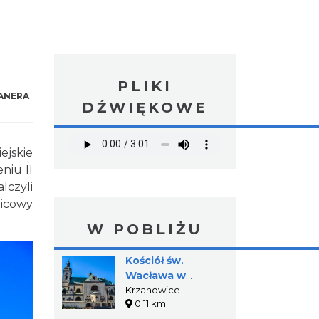
PLIKI
ANERA
DŹWIĘKOWE
ejskie
niu II
lczyli
nicowy
W POBLIŻU
Kościół św.
Wacława w
Krzanowicach
Krzanowice
0.11 km