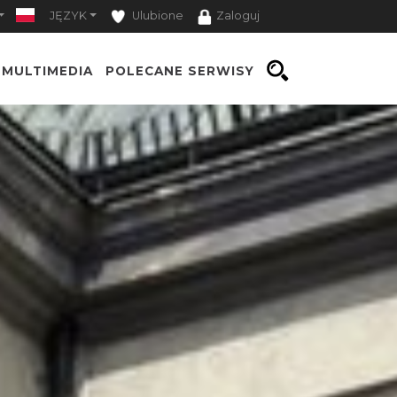
JĘZYK
Ulubione
Zaloguj
MULTIMEDIA
POLECANE SERWISY