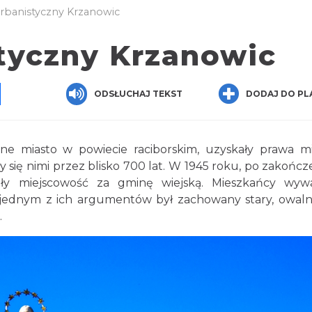
rbanistyczny Krzanowic
tyczny Krzanowic
pp
senger
Share
ODSŁUCHAJ TEKST
DODAJ DO PL
ne miasto w powiecie raciborskim, uzyskały prawa mi
 się nimi przez blisko 700 lat. W 1945 roku, po zakończe
ły miejscowość za gminę wiejską. Mieszkańcy wywa
 jednym z ich argumentów był zachowany stary, owal
.