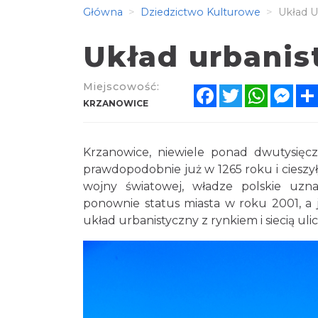
Główna
Dziedzictwo Kulturowe
Układ U
Układ urbanis
Miejscowość:
Facebook
Twitter
WhatsA
Mes
KRZANOWICE
Krzanowice, niewiele ponad dwutysięcz
prawdopodobnie już w 1265 roku i cieszyły
wojny światowej, władze polskie uzna
ponownie status miasta w roku 2001, a
układ urbanistyczny z rynkiem i siecią ulic