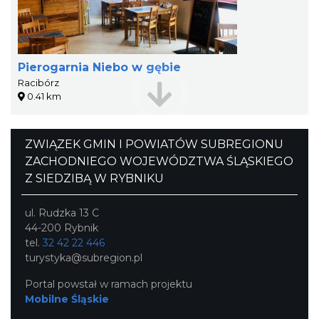
Pierogarnia Niebo w gębie
Racibórz
0.41 km
ZWIĄZEK GMIN I POWIATÓW SUBREGIONU
ZACHODNIEGO WOJEWÓDZTWA ŚLĄSKIEGO
Z SIEDZIBĄ W RYBNIKU
ul. Rudzka 13 C
44-200 Rybnik
tel.
32 42 22 446
turystyka@subregion.pl
Portal powstał w ramach projektu
Mobilne Śląskie