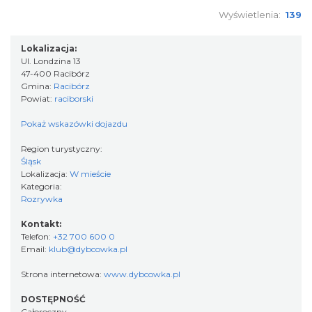
Wyświetlenia:
139
Lokalizacja:
Ul. Londzina 13
47-400 Racibórz
Gmina:
Racibórz
Powiat:
raciborski
Pokaż wskazówki dojazdu
Region turystyczny:
Śląsk
Lokalizacja:
W mieście
Kategoria:
Rozrywka
Kontakt:
Telefon:
+32 700 600 0
Email:
klub@dybcowka.pl
Strona internetowa:
www.dybcowka.pl
DOSTĘPNOŚĆ
Całoroczny