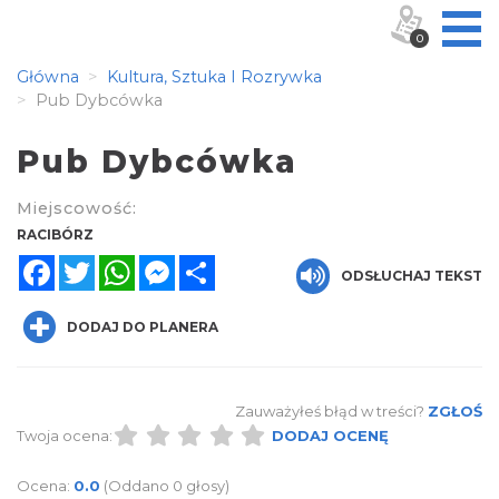
0
Główna
Kultura, Sztuka I Rozrywka
Pub Dybcówka
Pub Dybcówka
Miejscowość:
RACIBÓRZ
Facebook
Twitter
WhatsApp
Messenger
Share
ODSŁUCHAJ TEKST
DODAJ DO PLANERA
Zauważyłeś błąd w treści?
ZGŁOŚ
Twoja ocena:
DODAJ OCENĘ
Ocena:
0.0
(Oddano 0 głosy)