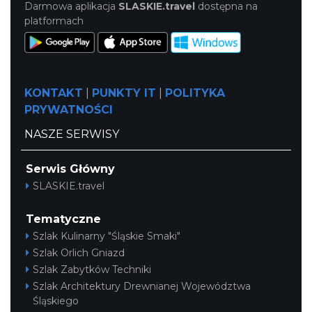
Darmowa aplikacja
SLASKIE.travel
dostępna na
platformach
KONTAKT
|
PUNKTY IT
|
POLITYKA
PRYWATNOŚCI
NASZE SERWISY
Serwis Główny
SLASKIE.travel
Tematyczne
Szlak Kulinarny "Śląskie Smaki"
Szlak Orlich Gniazd
Szlak Zabytków Techniki
Szlak Architektury Drewnianej Województwa
Śląskiego