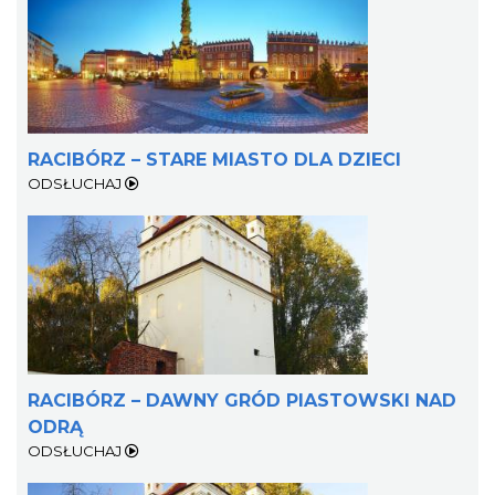
RACIBÓRZ – STARE MIASTO DLA DZIECI
ODSŁUCHAJ
RACIBÓRZ – DAWNY GRÓD PIASTOWSKI NAD
ODRĄ
ODSŁUCHAJ