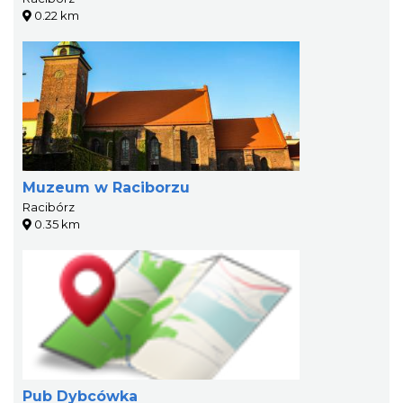
0.22 km
Muzeum w Raciborzu
Racibórz
0.35 km
Pub Dybcówka