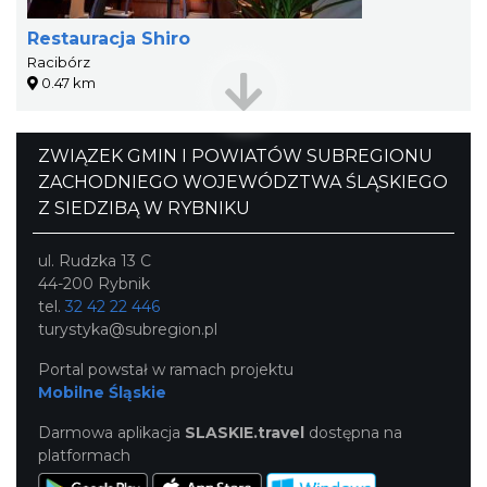
Restauracja Shiro
Racibórz
0.47 km
ZWIĄZEK GMIN I POWIATÓW SUBREGIONU
ZACHODNIEGO WOJEWÓDZTWA ŚLĄSKIEGO
Z SIEDZIBĄ W RYBNIKU
ul. Rudzka 13 C
44-200 Rybnik
tel.
32 42 22 446
turystyka@subregion.pl
Portal powstał w ramach projektu
Mobilne Śląskie
Darmowa aplikacja
SLASKIE.travel
dostępna na
platformach