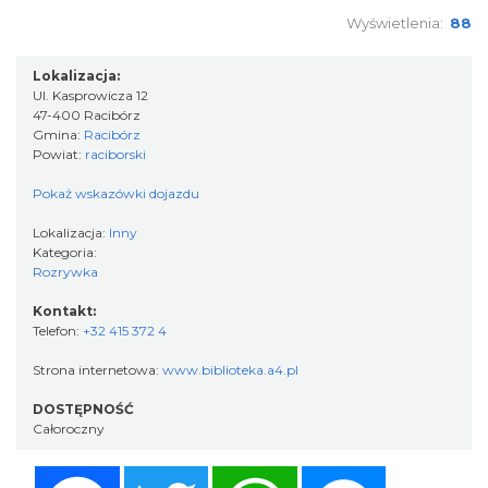
Wyświetlenia:
88
Lokalizacja:
Ul. Kasprowicza 12
47-400 Racibórz
Gmina:
Racibórz
Powiat:
raciborski
Pokaż wskazówki dojazdu
Lokalizacja:
Inny
Kategoria:
Rozrywka
Kontakt:
Telefon:
+32 415 372 4
Strona internetowa:
www.biblioteka.a4.pl
DOSTĘPNOŚĆ
Całoroczny
Facebook
Twitter
WhatsApp
Messenger