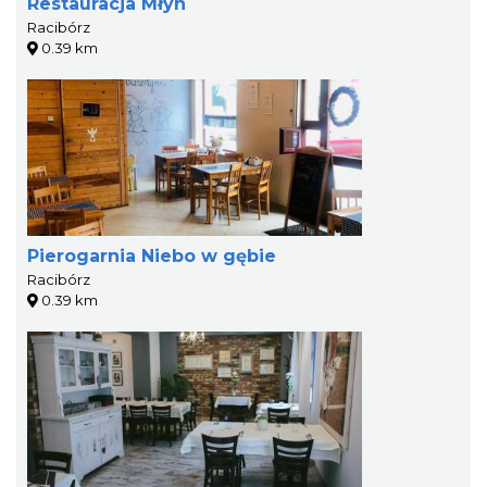
Restauracja Młyn
Racibórz
0.39 km
Pierogarnia Niebo w gębie
Racibórz
0.39 km