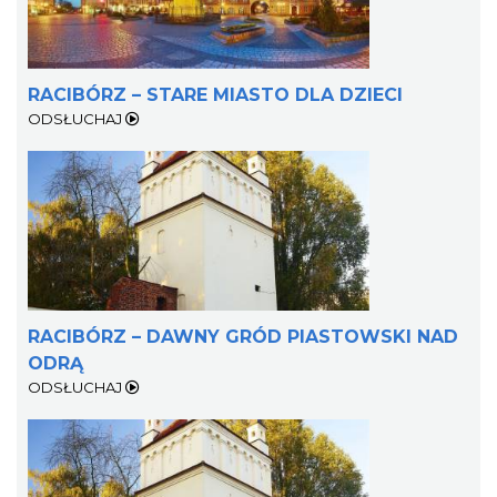
RACIBÓRZ – STARE MIASTO DLA DZIECI
ODSŁUCHAJ
RACIBÓRZ – DAWNY GRÓD PIASTOWSKI NAD
ODRĄ
ODSŁUCHAJ