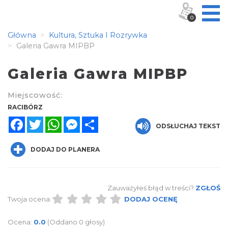
0
Główna
Kultura, Sztuka I Rozrywka
Galeria Gawra MIPBP
Galeria Gawra MIPBP
Miejscowość:
RACIBÓRZ
Facebook
Twitter
WhatsApp
Messenger
Share
ODSŁUCHAJ TEKST
DODAJ DO PLANERA
Zauważyłeś błąd w treści?
ZGŁOŚ
Twoja ocena:
DODAJ OCENĘ
Ocena:
0.0
(Oddano 0 głosy)