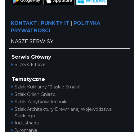
KONTAKT
|
PUNKTY IT
|
POLITYKA
PRYWATNOŚCI
NASZE SERWISY
Serwis Główny
SLASKIE.travel
Tematyczne
Szlak Kulinarny "Śląskie Smaki"
Szlak Orlich Gniazd
Szlak Zabytków Techniki
Szlak Architektury Drewnianej Województwa
Śląskiego
Industriada
Juromania
Szlak Przyrody