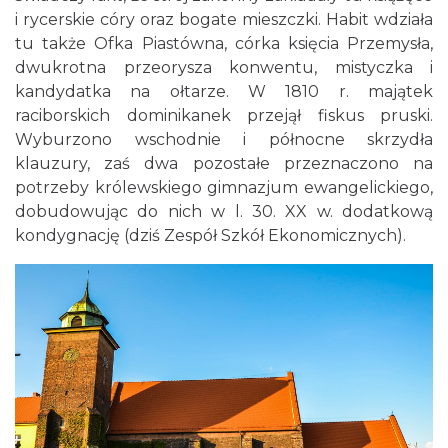
i rycerskie córy oraz bogate mieszczki. Habit wdziała
tu także Ofka Piastówna, córka księcia Przemysła,
dwukrotna przeorysza konwentu, mistyczka i
kandydatka na ołtarze. W 1810 r. majątek
raciborskich dominikanek przejął fiskus pruski.
Wyburzono wschodnie i północne skrzydła
klauzury, zaś dwa pozostałe przeznaczono na
potrzeby królewskiego gimnazjum ewangelickiego,
dobudowując do nich w l. 30. XX w. dodatkową
kondygnację (dziś Zespół Szkół Ekonomicznych).