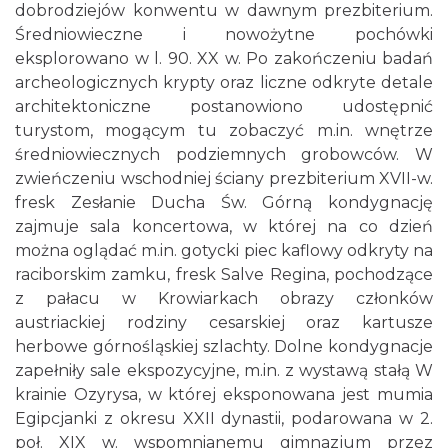
dobrodziejów konwentu w dawnym prezbiterium.
Średniowieczne i nowożytne pochówki
eksplorowano w l. 90. XX w. Po zakończeniu badań
archeologicznych krypty oraz liczne odkryte detale
architektoniczne postanowiono udostępnić
turystom, mogącym tu zobaczyć m.in. wnętrze
średniowiecznych podziemnych grobowców. W
zwieńczeniu wschodniej ściany prezbiterium XVII-w.
fresk Zesłanie Ducha Św. Górną kondygnację
zajmuje sala koncertowa, w której na co dzień
można oglądać m.in. gotycki piec kaflowy odkryty na
raciborskim zamku, fresk Salve Regina, pochodzące
z pałacu w Krowiarkach obrazy członków
austriackiej rodziny cesarskiej oraz kartusze
herbowe górnośląskiej szlachty. Dolne kondygnacje
zapełniły sale ekspozycyjne, m.in. z wystawą stałą W
krainie Ozyrysa, w której eksponowana jest mumia
Egipcjanki z okresu XXII dynastii, podarowana w 2.
poł. XIX w. wspomnianemu gimnazjum przez