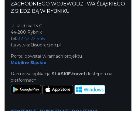
ZACHODNIEGO WOJEWÓDZTWA ŚLĄSKIEGO
Z SIEDZIBĄ W RYBNIKU
ul. Rudzka 13 C
44-200 Rybnik
tel.
32 42 22 446
turystyka@subregion.pl
Portal powstał w ramach projektu
Mobilne Śląskie
Darmowa aplikacja
SLASKIE.travel
dostępna na
platformach
KONTAKT
|
PUNKTY IT
|
POLITYKA
PRYWATNOŚCI
NASZE SERWISY