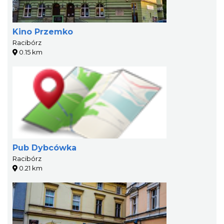
Kino Przemko
Racibórz
0.15 km
Pub Dybcówka
Racibórz
0.21 km