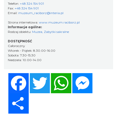
Telefon:
+48 324 154 901
Fax:
+48 324 154 901
Email:
muzeum_raciborz@interia.pl
Strona internetowa:
www.muzeum.raciborz.pl
Informacje ogólne:
Rodzaj obiektu:
Muzea
,
Zabytki sakralne
DOSTĘPNOŚĆ
Całoroczny
Wtorek - Piątek: 8.30.00-16.00
Sobota: 7.30-15.30
Niedziela: 10.00-14.00
Facebook
Twitter
WhatsApp
Messenger
Share