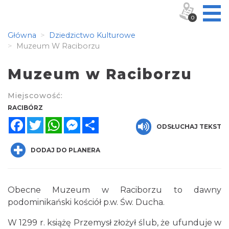
0
Główna
Dziedzictwo Kulturowe
Muzeum W Raciborzu
Muzeum w Raciborzu
Miejscowość:
RACIBÓRZ
Facebook
Twitter
WhatsApp
Messenger
Share
ODSŁUCHAJ TEKST
DODAJ DO PLANERA
Obecne Muzeum w Raciborzu to dawny
podominikański kościół p.w. Św. Ducha.
W 1299 r. książę Przemysł złożył ślub, że ufunduje w