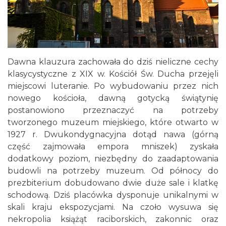
Dawna klauzura zachowała do dziś nieliczne cechy
klasycystyczne z XIX w. Kościół Św. Ducha przejęli
miejscowi luteranie. Po wybudowaniu przez nich
nowego kościoła, dawną gotycką świątynię
postanowiono przeznaczyć na potrzeby
tworzonego muzeum miejskiego, które otwarto w
1927 r. Dwukondygnacyjna dotąd nawa (górną
część zajmowała empora mniszek) zyskała
dodatkowy poziom, niezbędny do zaadaptowania
budowli na potrzeby muzeum. Od północy do
prezbiterium dobudowano dwie duże sale i klatkę
schodową. Dziś placówka dysponuje unikalnymi w
skali kraju ekspozycjami. Na czoło wysuwa się
nekropolia książąt raciborskich, zakonnic oraz