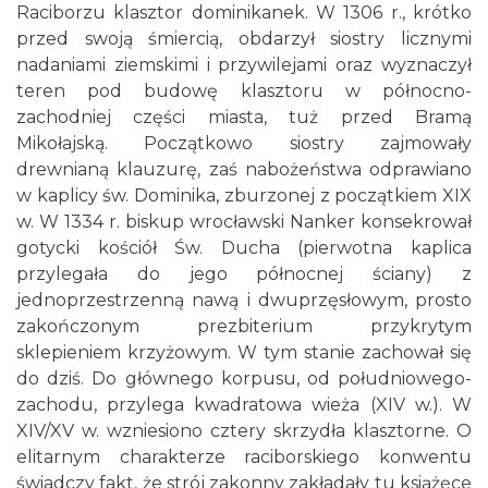
Raciborzu klasztor dominikanek. W 1306 r., krótko
przed swoją śmiercią, obdarzył siostry licznymi
nadaniami ziemskimi i przywilejami oraz wyznaczył
teren pod budowę klasztoru w północno-
zachodniej części miasta, tuż przed Bramą
Mikołajską. Początkowo siostry zajmowały
drewnianą klauzurę, zaś nabożeństwa odprawiano
w kaplicy św. Dominika, zburzonej z początkiem XIX
w. W 1334 r. biskup wrocławski Nanker konsekrował
gotycki kościół Św. Ducha (pierwotna kaplica
przylegała do jego północnej ściany) z
jednoprzestrzenną nawą i dwuprzęsłowym, prosto
zakończonym prezbiterium przykrytym
sklepieniem krzyżowym. W tym stanie zachował się
do dziś. Do głównego korpusu, od południowego-
zachodu, przylega kwadratowa wieża (XIV w.). W
XIV/XV w. wzniesiono cztery skrzydła klasztorne. O
elitarnym charakterze raciborskiego konwentu
świadczy fakt, że strój zakonny zakładały tu książęce