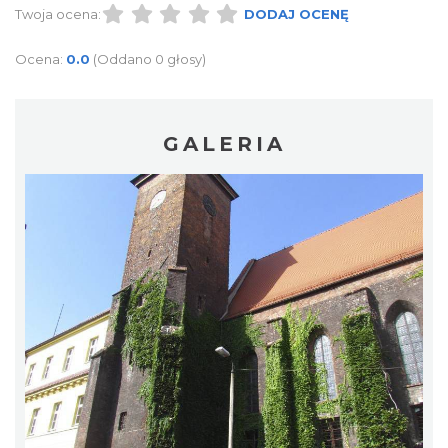
Twoja ocena:
DODAJ OCENĘ
Ocena:
0.0
(Oddano 0 głosy)
GALERIA