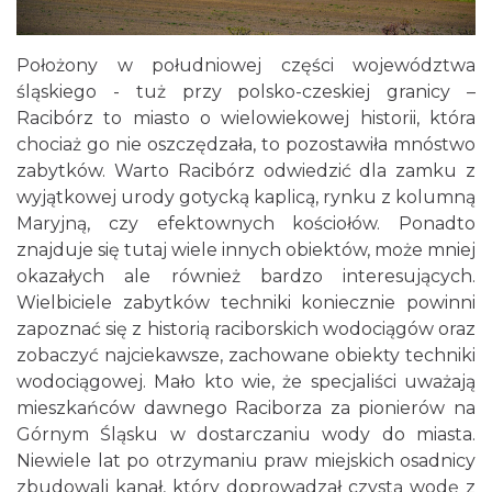
Położony w południowej części województwa
śląskiego - tuż przy polsko-czeskiej granicy –
Racibórz to miasto o wielowiekowej historii, która
chociaż go nie oszczędzała, to pozostawiła mnóstwo
zabytków. Warto Racibórz odwiedzić dla zamku z
wyjątkowej urody gotycką kaplicą, rynku z kolumną
Maryjną, czy efektownych kościołów. Ponadto
znajduje się tutaj wiele innych obiektów, może mniej
okazałych ale również bardzo interesujących.
Wielbiciele zabytków techniki koniecznie powinni
zapoznać się z historią raciborskich wodociągów oraz
zobaczyć najciekawsze, zachowane obiekty techniki
wodociągowej. Mało kto wie, że specjaliści uważają
mieszkańców dawnego Raciborza za pionierów na
Górnym Śląsku w dostarczaniu wody do miasta.
Niewiele lat po otrzymaniu praw miejskich osadnicy
zbudowali kanał, który doprowadzał czystą wodę z