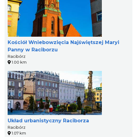
Kościół Wniebowzięcia Najświętszej Maryi
Panny w Raciborzu
Racibórz
1.00 km
Układ urbanistyczny Raciborza
Racibórz
1.07 km