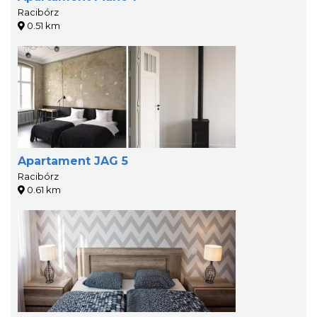
Racibórz
0.51 km
Apartament JAG 5
Racibórz
0.61 km