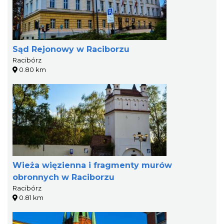
Sąd Rejonowy w Raciborzu
Racibórz
0.80 km
Wieża więzienna i fragmenty murów
obronnych w Raciborzu
Racibórz
0.81 km