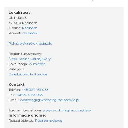
Lokalizacja:
Ul. 1 Maja 8
47-400 Racibórz
Gmina:
Racibórz
Powiat:
raciborski
Pokaż wskazówki dojazdu
Region turystyczny:
Śląsk, Kraina Górnej Odry
Lokalizacja:
W mieście
Kategoria:
Dziedzictwo kulturowe
Kontakt:
Telefon:
+48 324 153 033
Fax:
+48 324 153 033
Email:
wodociagi@wodociagiraciborskie.pl
Strona internetowa:
www.wodociagiraciborskie.pl
Informacje ogólne:
Rodzaj obiektu:
Poprzemysłowe