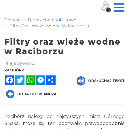
0
Główna
Dziedzictwo Kulturowe
Filtry Oraz Wieże Wodne W Raciborzu
Filtry oraz wieże wodne
w Raciborzu
Miejscowość:
RACIBÓRZ
Facebook
Twitter
WhatsApp
Messenger
Share
ODSŁUCHAJ TEKST
DODAJ DO PLANERA
Racibórz należy do najstarszych miast Górnego
Śląska, może się też pochwalić prawdopodobnie