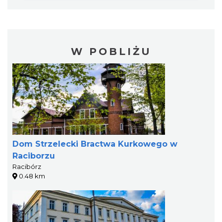
W POBLIŻU
Dom Strzelecki Bractwa Kurkowego w
Raciborzu
Racibórz
0.48 km