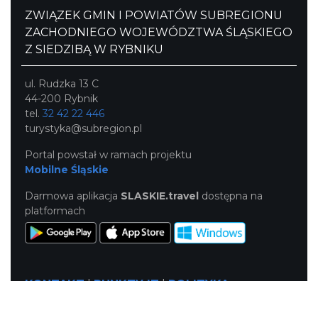
ZWIĄZEK GMIN I POWIATÓW SUBREGIONU
ZACHODNIEGO WOJEWÓDZTWA ŚLĄSKIEGO
Z SIEDZIBĄ W RYBNIKU
ul. Rudzka 13 C
44-200 Rybnik
tel.
32 42 22 446
turystyka@subregion.pl
Portal powstał w ramach projektu
Mobilne Śląskie
Darmowa aplikacja
SLASKIE.travel
dostępna na
platformach
KONTAKT
|
PUNKTY IT
|
POLITYKA
PRYWATNOŚCI