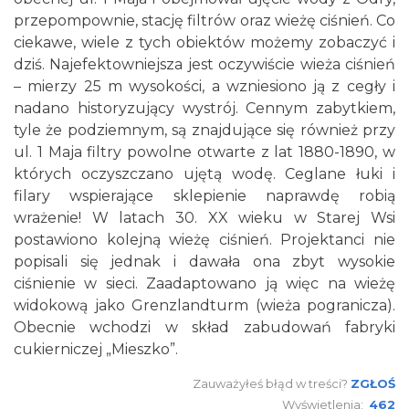
przepompownie, stację filtrów oraz wieżę ciśnień. Co
ciekawe, wiele z tych obiektów możemy zobaczyć i
dziś. Najefektowniejsza jest oczywiście wieża ciśnień
– mierzy 25 m wysokości, a wzniesiono ją z cegły i
nadano historyzujący wystrój. Cennym zabytkiem,
tyle że podziemnym, są znajdujące się również przy
ul. 1 Maja filtry powolne otwarte z lat 1880-1890, w
których oczyszczano ujętą wodę. Ceglane łuki i
filary wspierające sklepienie naprawdę robią
wrażenie! W latach 30. XX wieku w Starej Wsi
postawiono kolejną wieżę ciśnień. Projektanci nie
popisali się jednak i dawała ona zbyt wysokie
ciśnienie w sieci. Zaadaptowano ją więc na wieżę
widokową jako Grenzlandturm (wieża pogranicza).
Obecnie wchodzi w skład zabudowań fabryki
cukierniczej „Mieszko”.
Zauważyłeś błąd w treści?
ZGŁOŚ
Wyświetlenia:
462