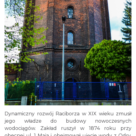
Dynamiczny rozwój Raciborza w XIX wieku zmusił
jego władze do budowy nowoczesnych
wodociągów. Zakład ruszył w 1874 roku przy
obecnej ul. 1 Maja i obejmował ujęcie wody z Odry,