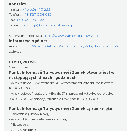
Kontakt:
Telefon:
+48 324 140 233
Telefon:
+48 327 006 052
Fax:
+48 324 140 233
Email:
promocja@zamekpiastowski.pl
Strona internetowa:
http://www.zamekpiastowski.pl
Informacje ogólne:
Rodzaj
Muzea
,
Galerie
,
Zamki i pałace
,
Zabytki sakralne
,
Źródła historii
obiektu:
DOSTĘPNOŚĆ
Całoroczny
Punkt Informacji Turystycznej i Zamek otwarty jest w
następujących dniach i godzinach:
- w okresie od 1 kwietnia do 30 września: od wtorku do niedzieli:
10.00-18.00,
- w okresie od 1 października do 31 marca: od wtorku do piątku:
9.00-16.00, w soboty, niedziele i święta: 10.00-18.00.
Punkt Informacji Turystycznej i Zamek są zamknięte:
- 1 stycznia (Nowy Rok),
- w sobotę i niedzielę wielkanocną,
- 1 listopada,
- 24 i 25 grudnia.