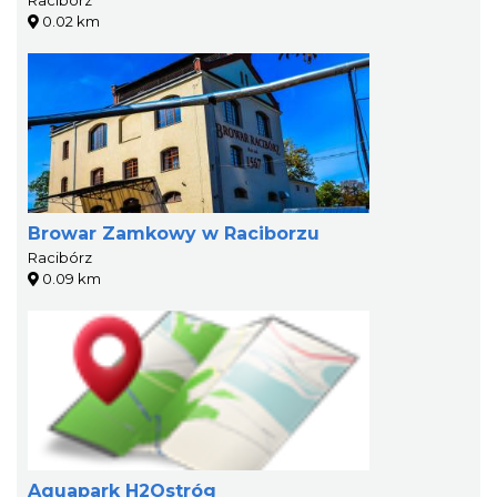
Racibórz
0.02 km
Browar Zamkowy w Raciborzu
Racibórz
0.09 km
Aquapark H2Ostróg