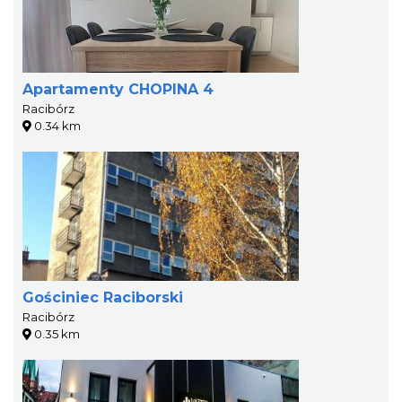
Apartamenty CHOPINA 4
Racibórz
0.34 km
Gościniec Raciborski
Racibórz
0.35 km