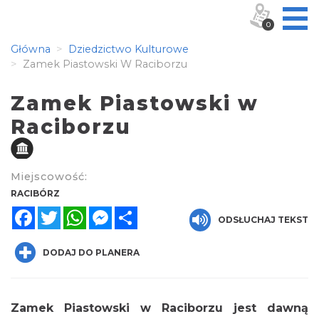
0
Główna
Dziedzictwo Kulturowe
Zamek Piastowski W Raciborzu
Zamek Piastowski w
Raciborzu
Miejscowość:
RACIBÓRZ
Facebook
Twitter
WhatsApp
Messenger
Share
ODSŁUCHAJ TEKST
DODAJ DO PLANERA
Zamek Piastowski w Raciborzu jest dawną