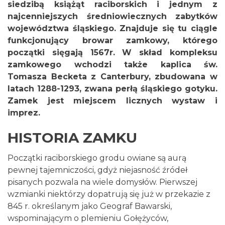
siedzibą książąt raciborskich i jednym z
najcenniejszych średniowiecznych zabytków
województwa śląskiego. Znajduje się tu ciągle
funkcjonujący browar zamkowy, którego
początki sięgają 1567r. W skład kompleksu
zamkowego wchodzi także kaplica św.
Tomasza Becketa z Canterbury, zbudowana w
latach 1288-1293, zwana perłą śląskiego gotyku.
Zamek jest miejscem licznych wystaw i
imprez.
HISTORIA ZAMKU
Początki raciborskiego grodu owiane są aurą
pewnej tajemniczości, gdyż niejasność źródeł
pisanych pozwala na wiele domysłów. Pierwszej
wzmianki niektórzy dopatrują się już w przekazie z
845 r. określanym jako Geograf Bawarski,
wspominającym o plemieniu Gołężyców,