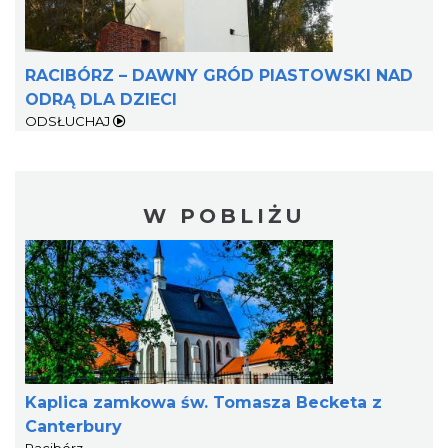
RACIBÓRZ – DAWNY GRÓD PIASTOWSKI NAD
ODRĄ DLA DZIECI
ODSŁUCHAJ
W POBLIŻU
Kaplica zamkowa św. Tomasza Becketa z
Canterbury