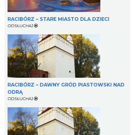
RACIBÓRZ – STARE MIASTO DLA DZIECI
ODSŁUCHAJ
RACIBÓRZ – DAWNY GRÓD PIASTOWSKI NAD
ODRĄ
ODSŁUCHAJ