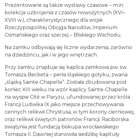
Prezentowane są także wystawy czasowe – m.in.
kolekcja uzbrojenia z czasów nowożytnych (XVI–
XVIII w.), charakterystycznego dla wojsk
Rzeczypospolitej Obojga Narodów, Imperium
Osmańskiego oraz szerzej – Bliskiego Wschodu.
Na zamku odbywają się liczne wydarzenia, zarówno
na dziedzińcu, jak i w jego wnętrzach.
Przy zamku znajduje się kaplica zamkowa pw. św.
Tomasza Becketa – perła śląskiego gotyku, zwana
„śląską Sainte-Chapelle”. Została zbudowana pod
koniec XIII wieku na wzór kaplicy Sainte-Chapelle
na wyspie Cité w Paryżu, ufundowanej przez króla
Francji Ludwika IX jako miejsce przechowywania
cennych relikwii Chrystusa, w tym korony cierniowej,
oraz relikwii świętych patronów Francji. Raciborska
świątynia jest fundacją biskupa wrocławskiego
Tomasza II. Dawniej stanowiła siedzibę kapituły