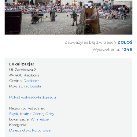
Zauważyłeś błąd w treści?
ZGŁOŚ
Wyświetlenia:
1246
Lokalizacja:
Ul. Zamkowa 2
47-400 Racibórz
Gmina:
Racibórz
Powiat:
raciborski
Pokaż wskazówki dojazdu
Region turystyczny:
Śląsk, Kraina Górnej Odry
Lokalizacja:
W mieście
Kategoria:
Dziedzictwo kulturowe