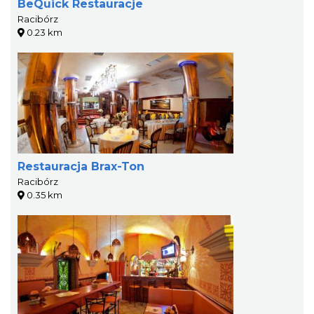
BeQuick Restauracje
Racibórz
0.23 km
Restauracja Brax-Ton
Racibórz
0.35 km