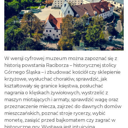
W wersji cyfrowej muzeum można zapoznać się z
historią powstania Raciborza – historycznej stolicy
Górnego Śląska – i zbudować kościół czy sklepienie
krzyżowe, wysłuchać chorałów, sprawdzić, jak
kształtowały się granice księstwa, posłuchać
nagrania o klęskach żywiołowych, wystrzelić z
maszyn miotających i armaty, sprawdzić wagę oraz
przeznaczenie miecza, zajrzeć do dawnych domów
mieszczańskich, poznać stroje rycerzy, wybić
monetę, zasiąść przed bajkomatem czy zagrać w
historyczne gry. Wystawa jest intuicyjna,