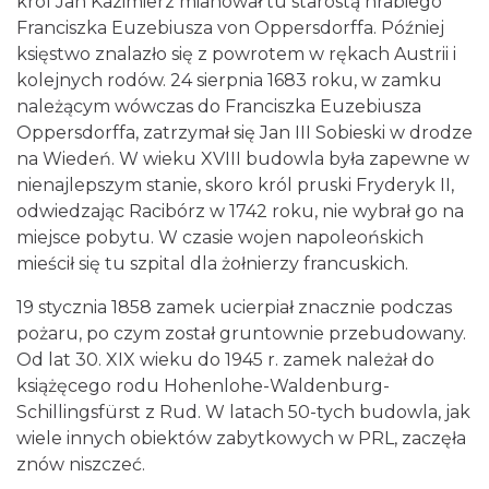
król Jan Kazimierz mianował tu starostą hrabiego
Franciszka Euzebiusza von Oppersdorffa. Później
księstwo znalazło się z powrotem w rękach Austrii i
kolejnych rodów. 24 sierpnia 1683 roku, w zamku
należącym wówczas do Franciszka Euzebiusza
Oppersdorffa, zatrzymał się Jan III Sobieski w drodze
na Wiedeń. W wieku XVIII budowla była zapewne w
nienajlepszym stanie, skoro król pruski Fryderyk II,
odwiedzając Racibórz w 1742 roku, nie wybrał go na
miejsce pobytu. W czasie wojen napoleońskich
mieścił się tu szpital dla żołnierzy francuskich.
19 stycznia 1858 zamek ucierpiał znacznie podczas
pożaru, po czym został gruntownie przebudowany.
Od lat 30. XIX wieku do 1945 r. zamek należał do
książęcego rodu Hohenlohe-Waldenburg-
Schillingsfürst z Rud. W latach 50-tych budowla, jak
wiele innych obiektów zabytkowych w PRL, zaczęła
znów niszczeć.