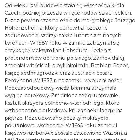
Od wieku XVI budowla stała się własnością króla
Czech, później przeszła w ręce rodów szlacheckich.
Przez pewien czas należała do margrabiego Jerzego
Hohenzollerna, który odnowił zniszczone
zabudowania; szerzył także luteranizm na tych
terenach. W 1587 roku w zamku zatrzymał się
arcyksiążę Maksymilian Habsburg - jeden z
pretendentów do tronu polskiego. Zamek dalej
zmieniał właścicieli, a byli nimi m.in. Bethlen Gabor,
książę siedmiogrodzki oraz austriacki cesarz
Ferdynand. W 1637 r. na zamku wybuchł pożar.
Podczas odbudowy wieża bramna otrzymała
wygląd barokowy. Zmieniono też gruntownie
kształt skrzydła północno-wschodniego, które
wzbogacono o arkadowy krużganek i loggię na
piętrze. Rozbudowano poza tym skrzydło
południowo-wschodnie. W 1645 roku zamek i
księstwo raciborskie zostało zastawione Wazom, a