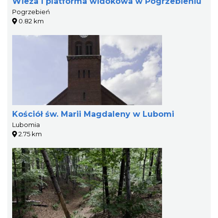
Wieża i platforma widokowa w Pogrzebieniu
Pogrzebień
0.82 km
Kościół św. Marii Magdaleny w Lubomi
Lubomia
2.75 km