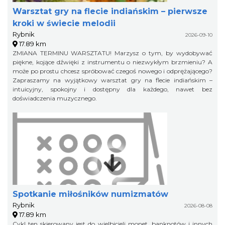
Warsztat gry na flecie indiańskim – pierwsze
kroki w świecie melodii
Rybnik
2026-09-10
17.89 km
ZMIANA TERMINU WARSZTATU! Marzysz o tym, by wydobywać
piękne, kojące dźwięki z instrumentu o niezwykłym brzmieniu? A
może po prostu chcesz spróbować czegoś nowego i odprężającego?
Zapraszamy na wyjątkowy warsztat gry na flecie indiańskim –
intuicyjny, spokojny i dostępny dla każdego, nawet bez
doświadczenia muzycznego.
Spotkanie miłośników numizmatów
Rybnik
2026-08-08
17.89 km
Cykl ten skierowany jest do wielbicieli monet, banknotów i innych