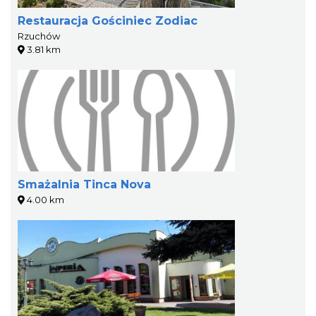
Restauracja Gościniec Zodiac
Rzuchów
3.81 km
Smażalnia Tinca Nova
4.00 km