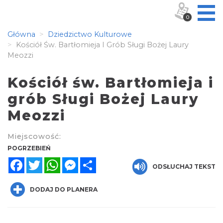
0
Główna
Dziedzictwo Kulturowe
Kościół Św. Bartłomieja I Grób Sługi Bożej Laury
Meozzi
Kościół św. Bartłomieja i
grób Sługi Bożej Laury
Meozzi
Miejscowość:
POGRZEBIEŃ
Facebook
Twitter
WhatsApp
Messenger
Share
ODSŁUCHAJ TEKST
DODAJ DO PLANERA