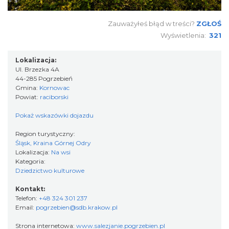
Zauważyłeś błąd w treści?
ZGŁOŚ
Wyświetlenia:
321
Lokalizacja:
Ul. Brzezka 4A
44-285 Pogrzebień
Gmina:
Kornowac
Powiat:
raciborski
Pokaż wskazówki dojazdu
Region turystyczny:
Śląsk, Kraina Górnej Odry
Lokalizacja:
Na wsi
Kategoria:
Dziedzictwo kulturowe
Kontakt:
Telefon:
+48 324 301 237
Email:
pogrzebien@sdb.krakow.pl
Strona internetowa:
www.salezjanie.pogrzebien.pl