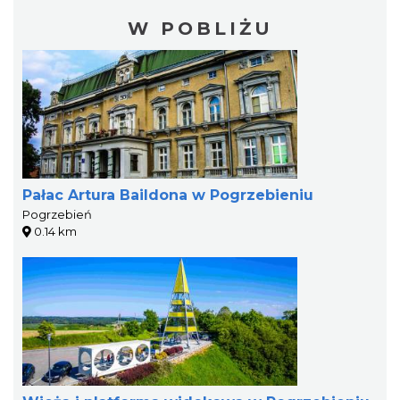
W POBLIŻU
Pałac Artura Baildona w Pogrzebieniu
Pogrzebień
0.14 km