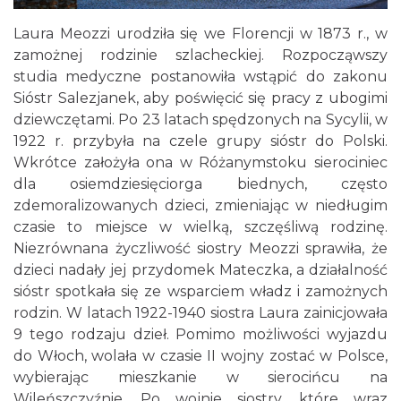
Laura Meozzi urodziła się we Florencji w 1873 r., w
zamożnej rodzinie szlacheckiej. Rozpocząwszy
studia medyczne postanowiła wstąpić do zakonu
Sióstr Salezjanek, aby poświęcić się pracy z ubogimi
dziewczętami. Po 23 latach spędzonych na Sycylii, w
1922 r. przybyła na czele grupy sióstr do Polski.
Wkrótce założyła ona w Różanymstoku sierociniec
dla osiemdziesięciorga biednych, często
zdemoralizowanych dzieci, zmieniając w niedługim
czasie to miejsce w wielką, szczęśliwą rodzinę.
Niezrównana życzliwość siostry Meozzi sprawiła, że
dzieci nadały jej przydomek Mateczka, a działalność
sióstr spotkała się ze wsparciem władz i zamożnych
rodzin. W latach 1922-1940 siostra Laura zainicjowała
9 tego rodzaju dzieł. Pomimo możliwości wyjazdu
do Włoch, wolała w czasie II wojny zostać w Polsce,
wybierając mieszkanie w sierocińcu na
Wileńszczyźnie. Po wojnie siostry, które wraz