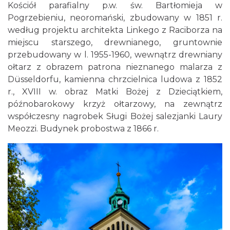
Kościół parafialny p.w. św. Bartłomieja w
Pogrzebieniu, neoromański, zbudowany w 1851 r.
według projektu architekta Linkego z Raciborza na
miejscu starszego, drewnianego, gruntownie
przebudowany w l. 1955-1960, wewnątrz drewniany
ołtarz z obrazem patrona nieznanego malarza z
Düsseldorfu, kamienna chrzcielnica ludowa z 1852
r., XVIII w. obraz Matki Bożej z Dzieciątkiem,
późnobarokowy krzyż ołtarzowy, na zewnątrz
współczesny nagrobek Sługi Bożej salezjanki Laury
Meozzi. Budynek probostwa z 1866 r.