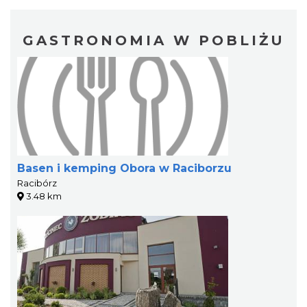
GASTRONOMIA W POBLIŻU
Basen i kemping Obora w Raciborzu
Racibórz
3.48 km