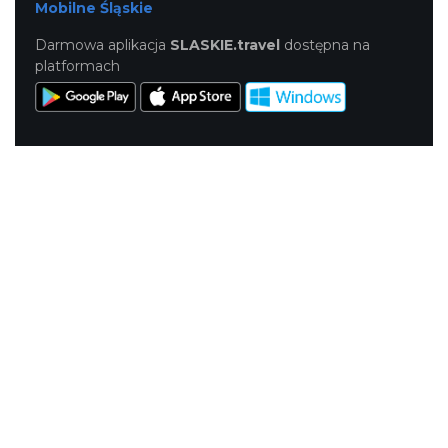
Mobilne Śląskie
Darmowa aplikacja
SLASKIE.travel
dostępna na
platformach
KONTAKT
|
PUNKTY IT
|
POLITYKA
PRYWATNOŚCI
NASZE SERWISY
Serwis Główny
SLASKIE.travel
Tematyczne
Szlak Kulinarny "Śląskie Smaki"
Szlak Orlich Gniazd
Szlak Zabytków Techniki
Szlak Architektury Drewnianej Województwa