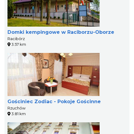
Domki kempingowe w Raciborzu-Oborze
Racibórz
3.57 km
Gościniec Zodiac - Pokoje Gościnne
Rzuchów
3.81 km