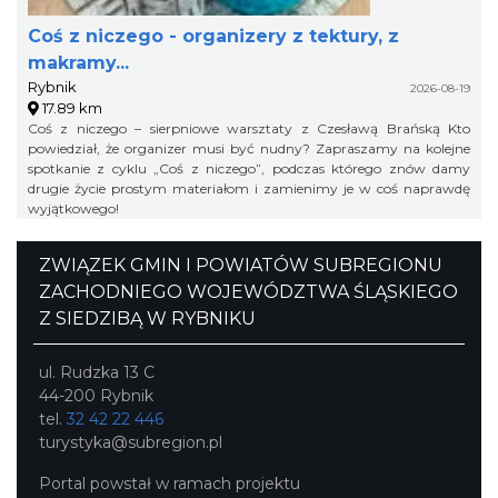
Coś z niczego - organizery z tektury, z
makramy...
Rybnik
2026-08-19
17.89 km
Coś z niczego – sierpniowe warsztaty z Czesławą Brańską Kto
powiedział, że organizer musi być nudny? Zapraszamy na kolejne
spotkanie z cyklu „Coś z niczego”, podczas którego znów damy
drugie życie prostym materiałom i zamienimy je w coś naprawdę
wyjątkowego!
ZWIĄZEK GMIN I POWIATÓW SUBREGIONU
ZACHODNIEGO WOJEWÓDZTWA ŚLĄSKIEGO
Z SIEDZIBĄ W RYBNIKU
ul. Rudzka 13 C
44-200 Rybnik
tel.
32 42 22 446
turystyka@subregion.pl
Portal powstał w ramach projektu